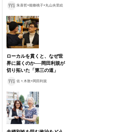
朱喜哲×能條桃子×丸山央里絵
ローカルを貫くと、なぜ世
界に届くのか──岡田利規が
切り拓いた「第三の道」
佐々木敦×岡田利規
夫婦別姓を阻む政治をどう