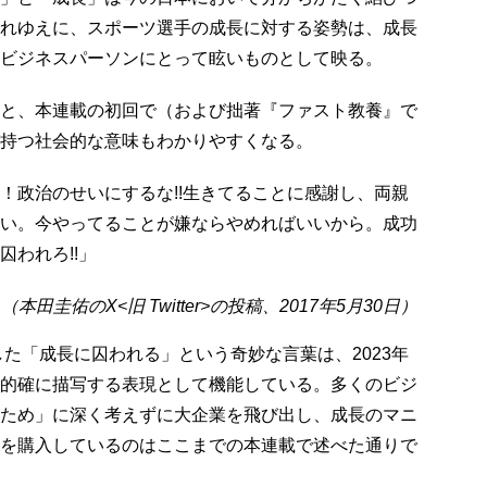
れゆえに、スポーツ選手の成長に対する姿勢は、成長
ビジネスパーソンにとって眩いものとして映る。
と、本連載の初回で（および拙著『ファスト教養』で
持つ社会的な意味もわかりやすくなる。
！政治のせいにするな!!生きてることに感謝し、両親
い。今やってることが嫌ならやめればいいから。成功
囚われろ!!」
（本田圭佑のX<旧 Twitter>の投稿、2017年5月30日）
した「成長に囚われる」という奇妙な言葉は、2023年
的確に描写する表現として機能している。多くのビジ
ため」に深く考えずに大企業を飛び出し、成長のマニ
を購入しているのはここまでの本連載で述べた通りで