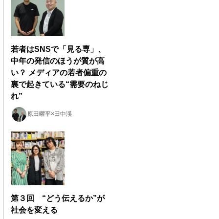
若者はSNSで「見る専」、
中年の発信のほうが質が高
い？ メディアの若者偏重の
裏で起きている“需要のねじ
れ”
原田曜平×田中渓
第３回 “どう伝えるか”が
社会を変える