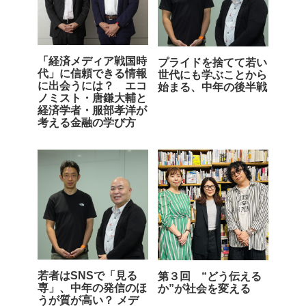
「経済メディア戦国時
プライドを捨てて若い
代」に信頼できる情報
世代にも学ぶことから
に出会うには？ エコ
始まる、中年の後半戦
ノミスト・唐鎌大輔と
経済学者・服部孝洋が
考える金融の学び方
若者はSNSで「見る
第３回 “どう伝える
専」、中年の発信のほ
か”が社会を変える
うが質が高い？ メデ