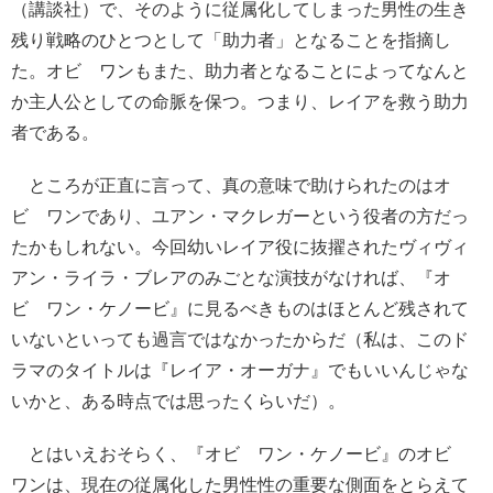
（講談社）で、そのように従属化してしまった男性の生き
残り戦略のひとつとして「助力者」となることを指摘し
た。オビ゠ワンもまた、助力者となることによってなんと
か主人公としての命脈を保つ。つまり、レイアを救う助力
者である。
ところが正直に言って、真の意味で助けられたのはオ
ビ゠ワンであり、ユアン・マクレガーという役者の方だっ
たかもしれない。今回幼いレイア役に抜擢されたヴィヴィ
アン・ライラ・ブレアのみごとな演技がなければ、『オ
ビ゠ワン・ケノービ』に見るべきものはほとんど残されて
いないといっても過言ではなかったからだ（私は、このド
ラマのタイトルは『レイア・オーガナ』でもいいんじゃな
いかと、ある時点では思ったくらいだ）。
とはいえおそらく、『オビ゠ワン・ケノービ』のオビ゠
ワンは、現在の従属化した男性性の重要な側面をとらえて