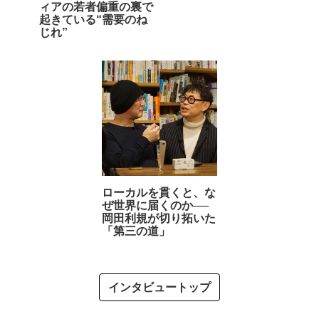
ィアの若者偏重の裏で
起きている“需要のね
じれ”
ローカルを貫くと、な
ぜ世界に届くのか──
岡田利規が切り拓いた
「第三の道」
インタビュートップ