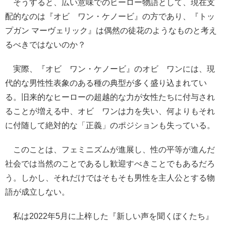
そうすると、広い意味でのヒーロー物語として、現在支
配的なのは『オビ゠ワン・ケノービ』の方であり、『トッ
プガン マーヴェリック』は偶然の徒花のようなものと考え
るべきではないのか？
実際、『オビ゠ワン・ケノービ』のオビ゠ワンには、現
代的な男性性表象のある種の典型が多く盛り込まれてい
る。旧来的なヒーローの超越的な力が女性たちに付与され
ることが増える中、オビ゠ワンは力を失い、何よりもそれ
に付随して絶対的な「正義」のポジションも失っている。
このことは、フェミニズムが進展し、性の平等が進んだ
社会では当然のことであるし歓迎すべきことでもあるだろ
う。しかし、それだけではそもそも男性を主人公とする物
語が成立しない。
私は2022年5月に上梓した『新しい声を聞くぼくたち』