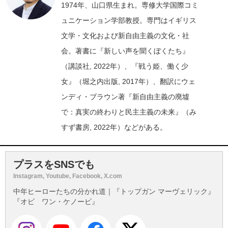
1974年、山口県生まれ。専修大学国際コミ
ュニケーション学部教授。専門はイギリス
文学・文化および新自由主義の文化・社
会。著書に『新しい声を聞くぼくたち』
（講談社, 2022年）、『戦う姫、働く少
女』（堀之内出版, 2017年）、翻訳にウェ
ンディ・ブラウン著『新自由主義の廃墟
で：真実の終わりと民主主義の未来』（み
すず書房, 2022年）などがある。
プラスをSNSでも
Instagram, Youtube, Facebook, X.com
中年ヒーローたちの分かれ道｜『トップガン マーヴェリック』
『オビ゠ワン・ケノービ』