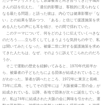
たジャーナリストとして原爆被害と向き合ってきた宇城昇
さんの話を伝えた。「遺伝的影響は、客観的に見られなく
なる最たる問題」と語った彼は、内心では健康影響が「な
い」との結果を望みつつ、「ある」と信じて援護施策を求
める人たちの声にも耳を傾け、その間で揺れていた。
このテーマについて、何をどのように伝えていくべきな
のだろう……立ち尽くしてしまうような気持ちの中で、私
は聞いてみたくなった。被爆二世に対する援護施策を求め
てきた人たちは、なぜ、そのように訴えてこられたのだろ
うか。
そこで運動の歴史を紐解いてみると、1970年代前半か
ら、被爆者の子どもたちによる団体が結成されていること
がわかった。筆者が調べたところ、1972年に東京と長崎、
73年に広島、そしてその翌年には「大阪被爆二世の会」が
結成されている。以降、各地で団体が次々に誕生している
が、私は74年に結成された大阪の会に興味を引かれた。運