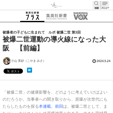
メニュー
検索
検索
被爆者の子どもに生まれて ルポ 被爆二世 第3回
被爆二世運動の導火線になった大
阪 【前編】
小山 美砂（こやま みさ）
2024.5.24
「被爆二世」の健康影響を、どのように考えていけばよい
のだろうか。当事者への聞き取りから、原爆が次世代にも
たらしたものを探る
本連載
。
前回
は、被爆二世として、ま