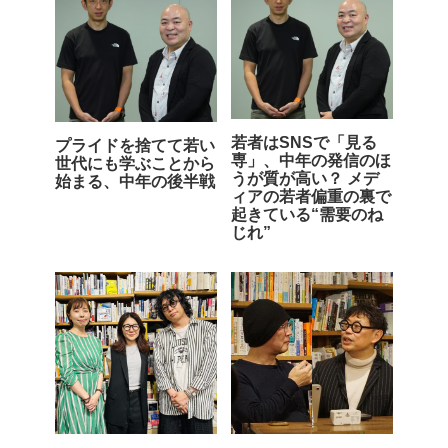
若者はSNSで「見る
プライドを捨てて若い
専」、中年の発信のほ
世代にも学ぶことから
うが質が高い？ メデ
始まる、中年の後半戦
ィアの若者偏重の裏で
起きている“需要のね
じれ”