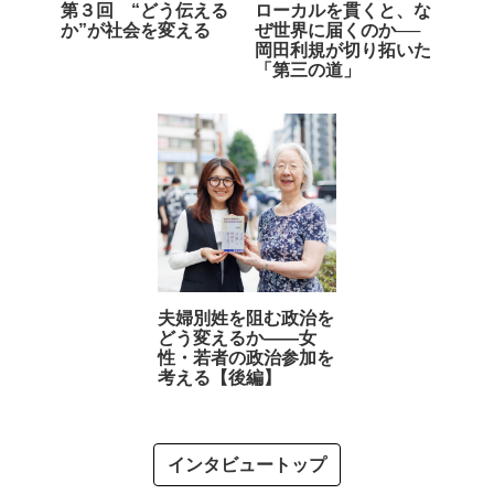
第３回 “どう伝える
ローカルを貫くと、な
か”が社会を変える
ぜ世界に届くのか──
岡田利規が切り拓いた
「第三の道」
夫婦別姓を阻む政治を
どう変えるか――女
性・若者の政治参加を
考える【後編】
インタビュートップ