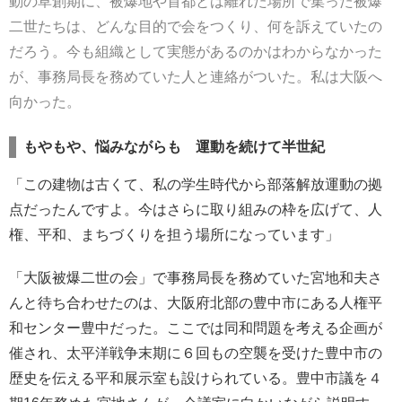
動の草創期に、被爆地や首都とは離れた場所で集った被爆
二世たちは、どんな目的で会をつくり、何を訴えていたの
だろう。今も組織として実態があるのかはわからなかった
が、事務局長を務めていた人と連絡がついた。私は大阪へ
向かった。
もやもや、悩みながらも 運動を続けて半世紀
「この建物は古くて、私の学生時代から部落解放運動の拠
点だったんですよ。今はさらに取り組みの枠を広げて、人
権、平和、まちづくりを担う場所になっています」
「大阪被爆二世の会」で事務局長を務めていた宮地和夫さ
んと待ち合わせたのは、大阪府北部の豊中市にある人権平
和センター豊中だった。ここでは同和問題を考える企画が
催され、太平洋戦争末期に６回もの空襲を受けた豊中市の
歴史を伝える平和展示室も設けられている。豊中市議を４