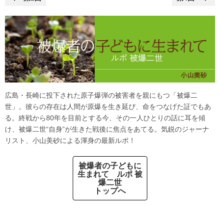
広島・長崎に投下された原子爆弾の被害者を親にもつ「被爆二
世」。彼らの存在は人間が原爆を生き延び、命をつなげた証でもあ
る。終戦から80年を目前とする今、その一人ひとりの話に耳を傾
け、被爆二世“自身”が生きた戦後に焦点をあてる。気鋭のジャーナ
リスト、小山美砂による渾身の最新ルポ！
被爆者の子どもに
生まれて ルポ 被
爆二世
トップへ