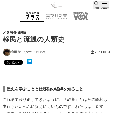
メニュー
検索
検索
メタ教養 第6回
移民と流通の人類史
永田 希（ながた・のぞみ）
2023.10.31
歴史を学ぶこととは移動の経緯を知ること
これまで繰り返してきたように、「教養」とはその輪郭も
本質もたいへんに捉えにくいものです。わたしは、直接