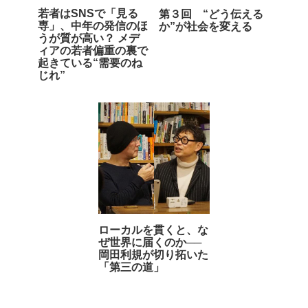
若者はSNSで「見る
第３回 “どう伝える
専」、中年の発信のほ
か”が社会を変える
うが質が高い？ メデ
ィアの若者偏重の裏で
起きている“需要のね
じれ”
ローカルを貫くと、な
ぜ世界に届くのか──
岡田利規が切り拓いた
「第三の道」