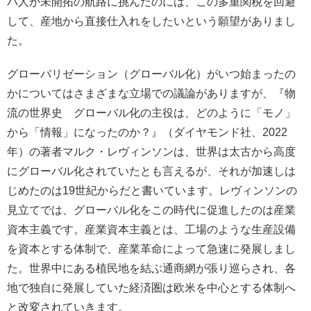
パ人が未開拓の航路に挑んだのには、この多重関税を回避
して、産地から直接仕入れをしたいという願望がありまし
た。
グローバリゼーション（グローバル化）がいつ始まったの
かについてはさまざまな立場での議論がありますが、『物
流の世界史 グローバル化の主役は、どのように「モノ」
から「情報」になったのか？』（ダイヤモンド社、2022
年）の著者マルク・レヴィンソンは、世界は太古から高度
にグローバル化されていたとも言えるが、それが加速しは
じめたのは19世紀からだと書いています。レヴィンソンの
見立てでは、グローバル化をこの時代に促進したのは産業
資本主義です。産業資本主義とは、工場のような生産設備
を資本とする体制で、産業革命によって急速に発展しまし
た。世界中にある植民地を結ぶ通商網が張り巡らされ、各
地で独自に発展していた経済圏は欧米を中心とする体制へ
と改変されていきます。