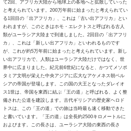
て2回、アフリカ大陸から地球上の各地へと拡散していった
と考えられています。200万年前に始まったと考えられてい
る1回目の「出アフリカ」、これは「古い出アフリカ」とい
われますが、このときはホモ・エレクトスと呼ばれる古人
類がユーラシア大陸まで到達しました。2回目の「出アフリ
カ」、これは「新しい出アフリカ」といわれるものです
が、これが約5万年前に始まったと考えられています。新し
い出アフリカで、人類はユーラシア大陸だけではなく、世
界中に広まりました。紀元前6世紀になると、かつてメソポ
タミア文明が栄えた中央アジアに広大なアケメネス朝ペル
シアの帝国が登場します。この国の大王となったダレイオ
ス1世は、帝国を東西に結ぶ「王の道」と呼ばれる、よく整
備された公道を建設します。古代ギリシアの歴史家ヘロド
トスは、この「王の道」での旅は当時最も速く移動できた
と書いています。「王の道」は全長約2500キロメートルに
およびます。この長さは、ユーラシア大陸の東西の長さ