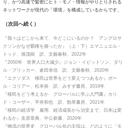
り、かつ高速で緊密にヒト・モノ・情報がやりとりされる
ネットワークが現代の「環境」を構成しているからです。
（次回へ続く）
『我々はどこから来て、今どこにいるのか？ アングロサ
クソンがなぜ覇権を握ったか』（上・下）エマニュエル・
トッド、堀茂樹 訳、文藝春秋、2022年
『2050年 世界人口大減少』ジョン・イビットソン、ダリ
ル・ブリッカー、倉田幸信 訳、文藝春秋、2020年
『エクソダス 移民は世界をどう変えつつあるか』ポー
ル・コリアー、松本裕 訳、みすず書房、2019年
『移民をどう考えるか グローバルに学ぶ入門書』カリ
ド・コーザー、平井和也 訳、勁草書房、2021年
『移民の経済学 雇用、経済成長から治安まで、日本は変
わるか』友原章典、中公新書、2020年
『物流の世界史 グローバル化の主役は、どのように「モ