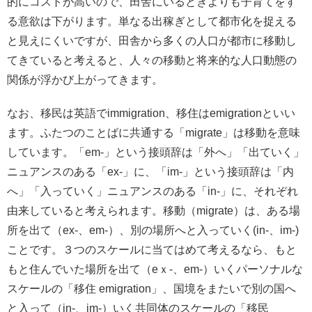
的にコストが高いので、田舎にいるときよりも子育てをす
る意欲は下がります。単なる出稼ぎとして都市化を捉える
と見えにくいですが、田舎から多くの人口が都市に移動し
てきていると考えると、人々の移動と将来的な人口動態の
関係が浮かび上がってきます。
なお、移民は英語でimmigration、移住はemigrationといい
ます。ふたつのことばに共通する「migrate」は移動を意味
しています。「em-」という接頭辞は「外へ」「出ていく」
ニュアンスのある「ex-」に、「im-」という接頭辞は「内
へ」「入っていく」ニュアンスのある「in-」に、それぞれ
由来していると考えられます。移動（migrate）は、ある場
所を出て（ex-、em-）、別の場所へと入っていく(in-、im-)
ことです。３つのスケールに当てはめて考えるなら、もと
もと住んでいた場所を出て（eｘ-、em-）いくパーソナルな
スケールの「移住 emigration」、国境をまたいで別の国へ
と入って（in-、im-）いく共同体のスケールの「移民