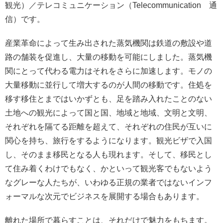
観光）／テレコミュニケーション（Telecommunication 通
信）です。
産業革命によって生み出された蒸気機関は鉄道の敷設や道
路の舗装を促進し、大量の移動を可能にしました。蒸気機
関にとって代わる電力はそれをさらに加速します。モノの
大量移動に並行して増大するのが人間の移動です。住処を
移す移住とまではいかずとも、足を踏み入れたことのない
土地への観光によって国と国、地域と地域、文明と文明、
それぞれを隔てる距離を超えて、それぞれの住民が互いに
関心を持ち、旅行をするようになります。観光ビザで入国
し、そのまま移民となる人も現れます。そして、移民とし
て住み着くわけでもなく、かといって観光客でもないよう
なグレーな人たちが、いわゆる正規の業者ではないインフ
ォーマルな次元でビジネスを展開する場合もあります。
離れた場所で暮らすことは、それだけで魅力をもちます。