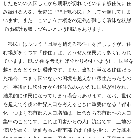
したものの入国してから期限が切れてそのまま移住先に住
み続ける人を、安易に「非正規移民」として分類してしま
います。また、このように概念の定義が難しく曖昧な状態
では統計も取りづらいという問題もあります。
「移民」はふつう「国境を越える移住」を指しますが、住
む場所をうつす「移住」は、とうぜん移民より多く行われ
ています。EUの例を考えれば分かりやすいように、国境を
越えるかどうかは曖昧です。また、当初は単なる移住だっ
た場合、つまり国のなかの国境を越えない移住だったもの
が、事後的に移住元から移住先のあいだに国境が引かれ、
結果的に移民になってしまう場合もあります。なお、世代
を超えて今後の世界人口を考えるときに重要になる「都市
化」つまり都市部の人口増加は、田舎から都市部への人口
集中のことです。これは田舎からの人口流出です。土地の
値段が高く、物価も高い都市部では子供を持つことは基本