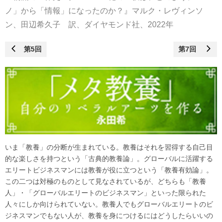
ノ」から「情報」になったのか？』マルク・レヴィンソ
ン、田辺希久子 訳、ダイヤモンド社、2022年
第5回
第7回
いま「教養」の分断が生まれている。教養はそれを習得する自己目
的な楽しさを持つという「古典的教養論」。グローバルに活躍する
エリートビジネスマンには教養が役に立つという「教養有効論」。
この二つは対極のものとして見なされているが、どちらも「教養
人」・「グローバルエリートのビジネスマン」といった限られた
人々にしか向けられていない。教養人でもグローバルエリートのビ
ジネスマンでもない人が、教養を身につけるにはどうしたらいいの