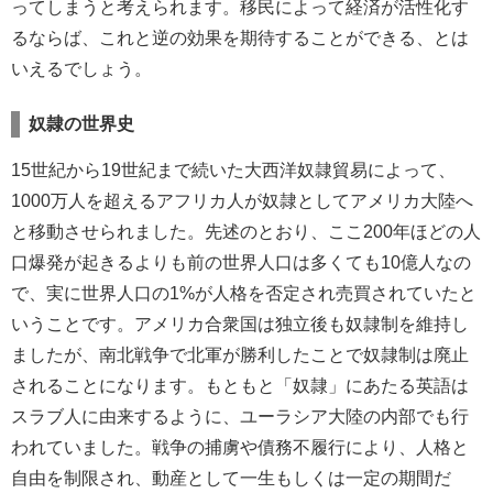
ってしまうと考えられます。移民によって経済が活性化す
るならば、これと逆の効果を期待することができる、とは
いえるでしょう。
奴隷の世界史
15世紀から19世紀まで続いた大西洋奴隷貿易によって、
1000万人を超えるアフリカ人が奴隷としてアメリカ大陸へ
と移動させられました。先述のとおり、ここ200年ほどの人
口爆発が起きるよりも前の世界人口は多くても10億人なの
で、実に世界人口の1%が人格を否定され売買されていたと
いうことです。アメリカ合衆国は独立後も奴隷制を維持し
ましたが、南北戦争で北軍が勝利したことで奴隷制は廃止
されることになります。もともと「奴隷」にあたる英語は
スラブ人に由来するように、ユーラシア大陸の内部でも行
われていました。戦争の捕虜や債務不履行により、人格と
自由を制限され、動産として一生もしくは一定の期間だ