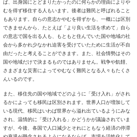
ば、出身国にとどまりたかったのに何らかの理由によりや
むを得ず移住する人もいます。後者は難民と呼ばれること
もあります。自らの意志かやむを得ずかも、一概には区別
できませんから、たとえば「より良い生活を求めて」自ら
の意志で国を出る人も、もともと住んでいた国や地域の社
会から多かれ少なかれ迫害を受けていたために生活が不自
由だったと考えることができます。また、社会情勢はその
国や地域だけで決まるものではありません。戦争や飢饉、
さまざまな災害によってやむなく難民となる人々もたくさ
んいるのです。
また、移住先の国や地域でどのように「受け入れ」がされ
るかによっても移民は区別されます。世界人口が増加して
いる現代、移民はいわば世界から溢れ出ているようにみな
され、温情的に「受け入れる」かどうかが議論されていま
すが、今後、各国で人口減少とそれにともなう経済の停滞
や衰退が懸念されるようになるならば、市場を活性化して