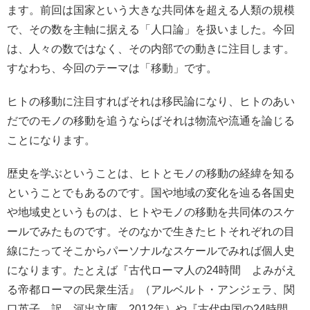
ます。前回は国家という大きな共同体を超える人類の規模
で、その数を主軸に据える「人口論」を扱いました。今回
は、人々の数ではなく、その内部での動きに注目します。
すなわち、今回のテーマは「移動」です。
ヒトの移動に注目すればそれは移民論になり、ヒトのあい
だでのモノの移動を追うならばそれは物流や流通を論じる
ことになります。
歴史を学ぶということは、ヒトとモノの移動の経緯を知る
ということでもあるのです。国や地域の変化を辿る各国史
や地域史というものは、ヒトやモノの移動を共同体のスケ
ールでみたものです。そのなかで生きたヒトそれぞれの目
線にたってそこからパーソナルなスケールでみれば個人史
になります。たとえば『古代ローマ人の24時間 よみがえ
る帝都ローマの民衆生活』（アルベルト・アンジェラ、関
口英子 訳、河出文庫、2012年）や『古代中国の24時間