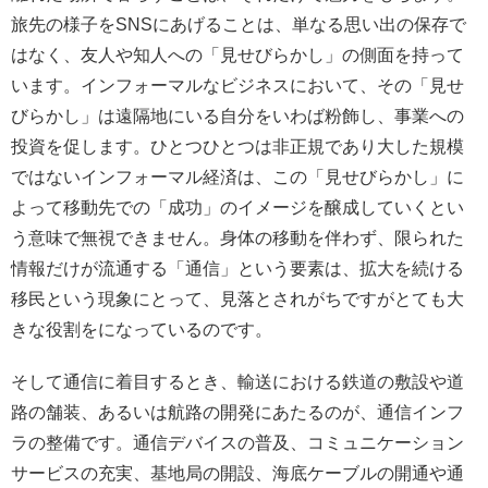
旅先の様子をSNSにあげることは、単なる思い出の保存で
はなく、友人や知人への「見せびらかし」の側面を持って
います。インフォーマルなビジネスにおいて、その「見せ
びらかし」は遠隔地にいる自分をいわば粉飾し、事業への
投資を促します。ひとつひとつは非正規であり大した規模
ではないインフォーマル経済は、この「見せびらかし」に
よって移動先での「成功」のイメージを醸成していくとい
う意味で無視できません。身体の移動を伴わず、限られた
情報だけが流通する「通信」という要素は、拡大を続ける
移民という現象にとって、見落とされがちですがとても大
きな役割をになっているのです。
そして通信に着目するとき、輸送における鉄道の敷設や道
路の舗装、あるいは航路の開発にあたるのが、通信インフ
ラの整備です。通信デバイスの普及、コミュニケーション
サービスの充実、基地局の開設、海底ケーブルの開通や通