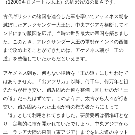
（12000キロメートル以上）の約5分の1の長さです。
古代ギリシアの諸国を連合した軍を率いてアケメネス朝を
滅ぼしたアレクサンダー大王は、中央アジアを横断してイ
ンドにまで版図を広げ、当時の世界最大の帝国を築きまし
た。このとき、アレクサンダー大王の軍勢がインドの西側
まで攻め上ることができたのは、アケメネス朝が「王の
道」を整備していたからだといえます。
アケメネス朝も、何もない場所を「王の道」にしたわけで
はありません。「出アフリカ」以降、何千年、何万年と祖
先たちが行き交い、踏み固めた道を整備し直したのが「王
の道」だったはずです。このように、太古から人々が行き
交い、踏み固められた土地が時の権力者たちによって
「道」として利用されてきました。要所要所は宿場町とな
り、定期的に市が開かれていたでしょう。中央アジアから
ユーラシア大陸の東側（東アジア）までを結ぶ道のネット