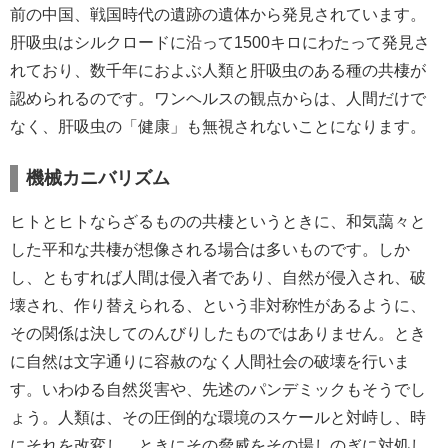
前の中国、戦国時代の遺跡の遺体から発見されています。
肝吸虫はシルクロードに沿って1500キロにわたって発見さ
れており、数千年におよぶ人類と肝吸虫のある種の共棲が
認められるのです。ワンヘルスの観点からは、人間だけで
なく、肝吸虫の「健康」も無視されないことになります。
機械カニバリズム
ヒトとヒトならざるものの共棲というときに、和気藹々と
した平和な共棲が想像される場合は多いものです。しか
し、ともすれば人間は侵入者であり、自然が侵入され、破
壊され、作り替えられる、という非対称性があるように、
その関係は決してのんびりしたものではありません。とき
に自然は文字通りに容赦のなく人間社会の破壊を行いま
す。いわゆる自然災害や、先述のパンデミックもそうでし
ょう。人類は、その圧倒的な環境のスケールと対峙し、時
にそれを改変し、ときにその脅威をその場しのぎに対処し