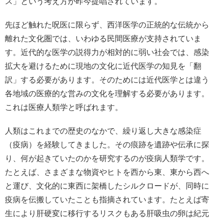
ス」という考え方が昨今提唱されています。
先ほど触れた呪医に限らず、西洋医学の正統的な伝統から
離れた文化圏では、いわゆる民間医療が支持されていま
す。近代的な医学の説得力が相対的に弱い社会では、感染
拡大を避けるために現地の文化に近代医学の知見を「翻
訳」する必要があります。そのためには近代医学とは違う
各地域の医療的な営みの文化を理解する必要があります。
これは医療人類学と呼ばれます。
人類はこれまでの歴史のなかで、繰り返し大きな感染症
（疫病）を経験してきました。その痕跡を遺跡や伝承に探
り、何が起きていたのかを研究するのが疫病人類学です。
たとえば、さまざまな物資やヒトを西から東、東から西へ
と運び、文化的に東西に架橋したシルクロードが、同時に
疫病を伝搬していたことも指摘されています。たとえば寄
生により肝硬変に移行するリスクもある肝吸虫の卵は紀元