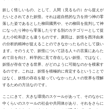
妖しく怪しいもの、として、人間（見るもの）から捉えが
たいとされてきた妖怪。それは超自然的な力を持つ神の零
落した姿であるとした柳田國男や、その柳田を批判して神
になったり神から零落したりする別のカテゴリーとして捉
えた小松和彦とも違うものです。廣田は、妖怪を西洋由来
の分析的精神が捉えることのできなかったものとして扱い
ます。そのうえで、妖怪について語る人々の言葉にあらた
めて目を向け、科学的に見て存在しない妖怪、ではなく、
妖怪が存在できる世界、がどのように可能なのかを模索す
るのです。これは、妖怪を積極的に肯定するということで
はなく、妖怪の存在を疑っていなかった人々の世界を理解
するための方法なのです。
ここにきて、大きな環境のスケールがあって、そのなかに
中くらいのスケールの社会や共同体があり、それをさらに