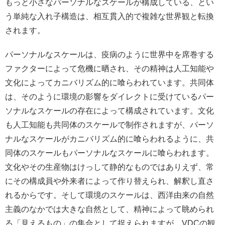
もっと小さなパーソナルなスケールが構成している、とい
う単純な入れ子構造は、相互貫入的で複雑な世界観と転換
されます。
パーソナルなスケールは、疫病のように世界中を席巻する
ファクターによって危機に晒され、その精神は人工知能や
文化によってカニバリズム的に喰らわれています。共同体
は、そのように環境の影響をダイレクトに受けているパー
ソナルなスケールの存在によって構成されています。文化
も人工知能も共同体のスケールで制作されますが、パーソ
ナルなスケールがカニバリズム的に喰らわれるように、共
同体のスケールもパーソナルなスケールに喰らわれます。
文化やその生産物はけっして静的なものではありえず、常
にその構成員や外来者によって作り替えられ、解釈し直さ
れるからです。そして環境のスケールは、西洋由来の自然
主義のなかでは大きな自然として、精神によって眺められ
る「見えるもの」の集合として捉えられますが、VDCの観