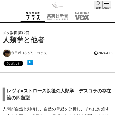
メニュー
検索
検索
メタ教養 第12回
人類学と他者
永田 希（ながた・のぞみ）
2024.4.15
レヴィ=ストロース以後の人類学 デスコラの存在
論の四類型
人間が自然と対峙し、自然の脅威を分析し、それに対処す