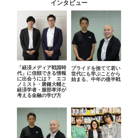
インタビュー
「経済メディア戦国時
プライドを捨てて若い
代」に信頼できる情報
世代にも学ぶことから
に出会うには？ エコ
始まる、中年の後半戦
ノミスト・唐鎌大輔と
経済学者・服部孝洋が
考える金融の学び方