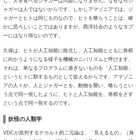
し、人を食べるジャガーは問題になりません。なぜならジ
ャガーは人ではないからです。しかしアマゾニアでは、ジ
ャガーとヒトは同じものなので、ヒトを喰らうことは、確
かに恐ろしいことではありますが、西洋社会のようなタブ
ーにはなり得ないのです。
久保は、ヒトが人工知能に敗北し、人工知能とともに将棋
に向かうようになる様子を機械カニバリズムと呼びます。
それは、単なるプログラムに過ぎないものを「人工知能」
というヒトに類するものとして捉えるからです。アマゾニ
アの人々が、人とジャガーとを、動物を襲い、喰らうとい
う点で同一視したように、ヒトと人工知能を、将棋をさす
という点で同一視するのです。
妖怪の人類学
VDCが批判するデカルト的二元論は、「見えるもの」（身