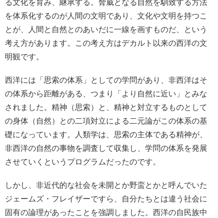
る文化を育み、継承する。脅威となる自然を馴致する方法
を体系化するのが人間の文明であり、文化や文明を持つこ
とが、人間と自然とのあいだに一線を画すものだ、という
考え方があります。この考え方はデカルト以来の西洋の文
明観です。
西洋には「思索の体系」としての学問があり、非西洋はそ
の体系から距離がある、つまり「より自然に近い」とみな
されました。精神（思索）と、精神と対立するものとして
の身体（自然）との二項対立による二元論がこの体系の基
礎になっています。人類学は、思索の主体である精神が、
非西洋の自然の事物を調査して収集し、学問の体系を発展
させていくというプログラムだったのです。
しかし、非近代的な社会を未開とか野蛮とかと呼んでいた
ジェームズ・フレイザーですら、自分たちとは違う社会に
固有の論理があったことを強調しました。西洋の自民族中