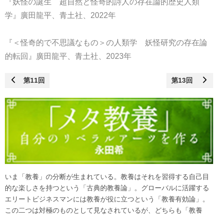
『妖怪の誕生 超自然と怪奇的詩人の存在論的歴史人類
学』廣田龍平、青土社、2022年
『＜怪奇的で不思議なもの＞の人類学 妖怪研究の存在論
的転回』廣田龍平、青土社、2023年
第11回
第13回
いま「教養」の分断が生まれている。教養はそれを習得する自己目
的な楽しさを持つという「古典的教養論」。グローバルに活躍する
エリートビジネスマンには教養が役に立つという「教養有効論」。
この二つは対極のものとして見なされているが、どちらも「教養