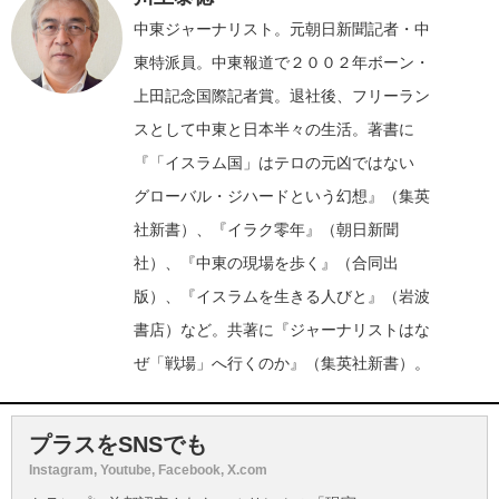
中東ジャーナリスト。元朝日新聞記者・中
東特派員。中東報道で２００２年ボーン・
上田記念国際記者賞。退社後、フリーラン
スとして中東と日本半々の生活。著書に
『
「イスラム国」はテロの元凶ではない
グローバル・ジハードという幻想
』（集英
社新書）、『イラク零年』（朝日新聞
社）、『中東の現場を歩く』（合同出
版）、『イスラムを生きる人びと』（岩波
書店）など。共著に『
ジャーナリストはな
ぜ「戦場」へ行くのか
』（集英社新書）。
プラスをSNSでも
Instagram, Youtube, Facebook, X.com