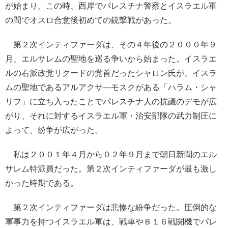
が始まり、この時、西岸でパレスチナ警察とイスラエル軍
の間でオスロ合意後初めての銃撃戦があった。
第２次インティファーダは、その４年後の２０００年９
月、エルサレムの聖地を巡る争いから始まった。イスラエ
ルの右派政党リクードの党首だったシャロン氏が、イスラ
ムの聖地であるアルアクサ―モスクがある「ハラム・シャ
リフ」に立ち入ったことでパレスチナ人の抗議のデモが広
がり、それに対するイスラエル軍・治安部隊の武力制圧に
よって、紛争が広がった。
私は２００１年４月から０２年９月まで朝日新聞のエル
サレム特派員だった。第２次インティファーダが最も激し
かった時期である。
第２次インティファーダは悲惨な紛争だった。圧倒的な
軍事力を持つイスラエル軍は、戦車やＢ１６戦闘機でパレ