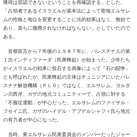
獲得は容認できないということを再確認する」とした。
「占領者であるイスラエルが基本法によって聖地エルサレ
ムの性格と地位を変更することに法的効果はなく、無効で
あり、直ちに撤廃されなければならない」としていたので
ある。
首都宣言から７年後の１９８７年に、パレスチナ人の第
１次インティファーダ（民衆蜂起）が始まった。少年たち
がイスラエルの戦車に投石する画像によって「石の闘争」
とも呼ばれたが、民衆蜂起の主体はチュニジアにいたパレ
スチナ解放機構（ＰＬＯ）ではなく、エルサレム、ヨルダ
ン川西岸、ガザの地元コミュニティーで、占領に対する
「不服従運動」が中心だった。エルサレムのファイサル・
フセイニ氏、ガザのハイデル・アブデルシャフィ氏ら地元
の有力者が中心になった。
当時、東エルサレム民衆委員会のメンバーだったジャー