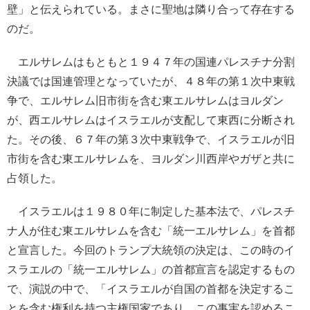
壁」と伝えられている。まさに聖地は隣り合って存在する
のだ。
エルサレムはもともと１９４７年の国連パレスチナ分割
決議では国連管理となっていたが、４８年の第１次中東戦
争で、エルサレム旧市街を含む東エルサレムはヨルダン
が、西エルサレムはイスラエルが支配して東西に分断され
た。その後、６７年の第３次中東戦争で、イスラエルが旧
市街を含む東エルサレムを、ヨルダン川西岸やガザと共に
占領した。
イスラエルは１９８０年に制定した基本法で、パレスチ
ナ人が住む東エルサレムを含む「統一エルサレム」を首都
と宣言した。今回のトランプ大統領の決定は、この時のイ
スラエルの「統一エルサレム」の首都宣言を認定するもの
で、演説の中で、「イスラエルが自国の首都を決定するこ
とを含む権利を持つ主権国家であり、この事実を認めるこ