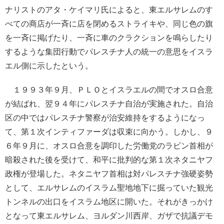
ナリストのアタ・ケイマリ氏によると、東エルサレムのす
べての商店が一斉に店を閉めるストライキや、同じ色の旗
を一斉に掲げたり、一斉に車のクラクションを鳴らしたり
するような集団行動でパレスチナ人の統一の意思をイスラ
エル側に示したという。
１９９３年９月、ＰＬＯとイスラエルの間でオスロ合意
が結ばれ、翌９４年にパレスチナ自治が実施された。自治
区の中ではパレスチナ警察が治安維持をするようになっ
て、第１次インティファーダは収束に向かう。しかし、９
６年９月に、オスロ合意を調印した労働党のラビン首相が
暗殺された後を受けて、和平に批判的な第１次ネタニヤフ
政権が登場した。ネタニヤフ首相は対パレスチナ強硬姿勢
として、エルサレムのイスラム聖地地下に掘っていた観光
トンネルの出口をイスラム地区に開いた。それがきっかけ
となって東エルサレム、ヨルダン川西岸、ガザで抗議デモ