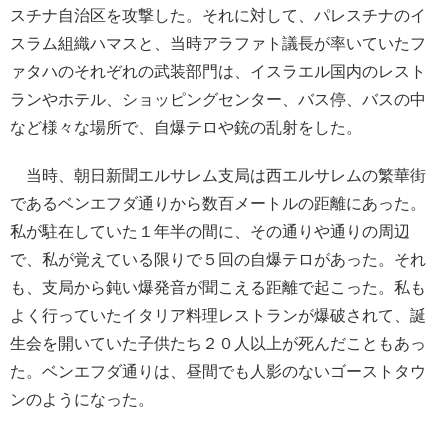
スチナ自治区を攻撃した。それに対して、パレスチナのイ
スラム組織ハマスと、当時アラファト議長が率いていたフ
ァタハのそれぞれの武装部門は、イスラエル国内のレスト
ランやホテル、ショッピングセンター、バス停、バスの中
など様々な場所で、自爆テロや銃の乱射をした。
当時、朝日新聞エルサレム支局は西エルサレムの繁華街
であるベンエフダ通りから数百メートルの距離にあった。
私が駐在していた１年半の間に、その通りや通りの周辺
で、私が覚えている限りで５回の自爆テロがあった。それ
も、支局から鈍い爆発音が聞こえる距離で起こった。私も
よく行っていたイタリア料理レストランが爆破されて、誕
生会を開いていた子供たち２０人以上が死んだこともあっ
た。ベンエフダ通りは、昼間でも人影のないゴーストタウ
ンのようになった。