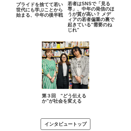
若者はSNSで「見る
プライドを捨てて若い
専」、中年の発信のほ
世代にも学ぶことから
うが質が高い？ メデ
始まる、中年の後半戦
ィアの若者偏重の裏で
起きている“需要のね
じれ”
第３回 “どう伝える
か”が社会を変える
インタビュートップ