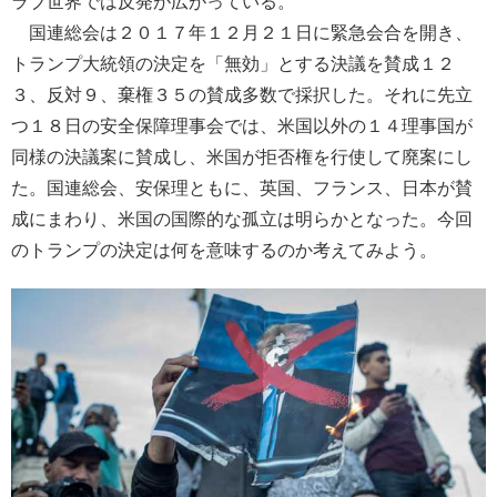
ラブ世界では反発が広がっている。
国連総会は２０１７年１２月２１日に緊急会合を開き、
トランプ大統領の決定を「無効」とする決議を賛成１２
３、反対９、棄権３５の賛成多数で採択した。それに先立
つ１８日の安全保障理事会では、米国以外の１４理事国が
同様の決議案に賛成し、米国が拒否権を行使して廃案にし
た。国連総会、安保理ともに、英国、フランス、日本が賛
成にまわり、米国の国際的な孤立は明らかとなった。今回
のトランプの決定は何を意味するのか考えてみよう。