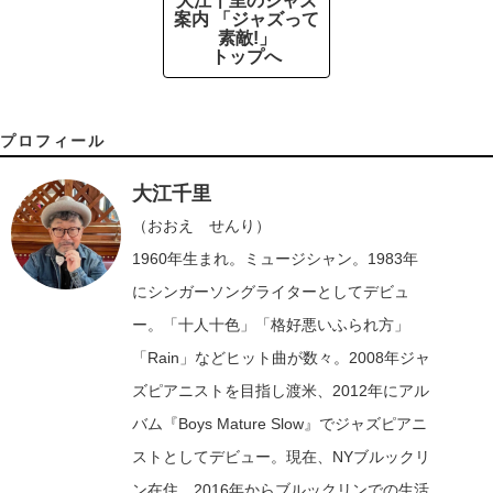
大江千里のジャズ
案内 「ジャズって
素敵!」
トップへ
プロフィール
大江千里
（おおえ せんり）
1960年生まれ。ミュージシャン。1983年
にシンガーソングライターとしてデビュ
ー。「十人十色」「格好悪いふられ方」
「Rain」などヒット曲が数々。2008年ジャ
ズピアニストを目指し渡米、2012年にアル
バム『Boys Mature Slow』でジャズピアニ
ストとしてデビュー。現在、NYブルックリ
ン在住。2016年からブルックリンでの生活