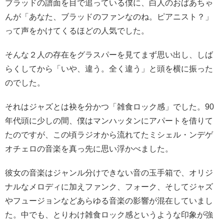
ブラッドの譜面を目で追っている僕に、白人のおばあちゃ
んが「あなた、ブラッドのファンなのね。ピアニスト？」
って声をかけてくるほどの人気でした。
そんな２人の存在をグラスパーを見てまず思い出し、しば
らくしてから「いや、違う。全く違う」と頭を横に振った
のでした。
それはジャズとは袂を分かつ「雑食ロック感」でした。90
年代頭に少しの間、僕はマンハッタンにアパートを借りて
たのですが、この頃ラジオから流れてたミシェル・ンデゲ
オチェロの音楽を真っ先に思い浮かべました。
彼女の音楽はジャンル分けできない音の玉手箱で、オリジ
ナルなメロディに加えファンク、フォーク、そしてジャズ
やフュージョンなどあらゆる音楽の影響が混在していまし
た。中でも、とりわけ雑食ロック感というような印象が強