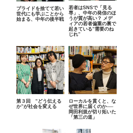
若者はSNSで「見る
プライドを捨てて若い
専」、中年の発信のほ
世代にも学ぶことから
うが質が高い？ メデ
始まる、中年の後半戦
ィアの若者偏重の裏で
起きている“需要のね
じれ”
第３回 “どう伝える
ローカルを貫くと、な
か”が社会を変える
ぜ世界に届くのか──
岡田利規が切り拓いた
「第三の道」