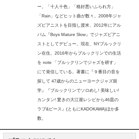
ー。「十人十色」「格好悪いふられ方」
「Rain」などヒット曲が数々。2008年ジャ
ズピアニストを目指し渡米、2012年にアル
バム『Boys Mature Slow』でジャズピアニ
ストとしてデビュー。現在、NYブルックリ
ン在住。2016年からブルックリンでの生活
を note 「ブルックリンでジャズを耕す」
にて発信している。著書に『９番目の音を
探して 47歳からのニューヨークジャズ留
学』『ブルックリンでソロめし! 美味しい!
カンタン! 驚きの大江屋レシピから46皿の
ラブ&ピース』(ともにKADOKAWA)ほか多
数。