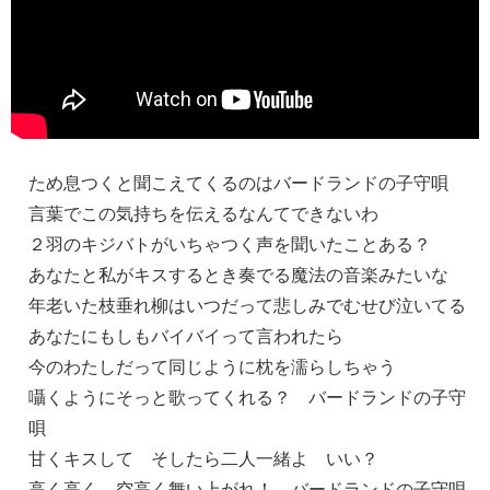
ため息つくと聞こえてくるのはバードランドの子守唄
言葉でこの気持ちを伝えるなんてできないわ
２羽のキジバトがいちゃつく声を聞いたことある？
あなたと私がキスするとき奏でる魔法の音楽みたいな
年老いた枝垂れ柳はいつだって悲しみでむせび泣いてる
あなたにもしもバイバイって言われたら
今のわたしだって同じように枕を濡らしちゃう
囁くようにそっと歌ってくれる？ バードランドの子守
唄
甘くキスして そしたら二人一緒よ いい？
高く高く、空高く舞い上がれ！ バードランドの子守唄