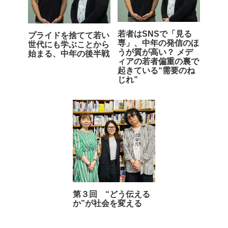
若者はSNSで「見る
プライドを捨てて若い
専」、中年の発信のほ
世代にも学ぶことから
うが質が高い？ メデ
始まる、中年の後半戦
ィアの若者偏重の裏で
起きている“需要のね
じれ”
第３回 “どう伝える
か”が社会を変える