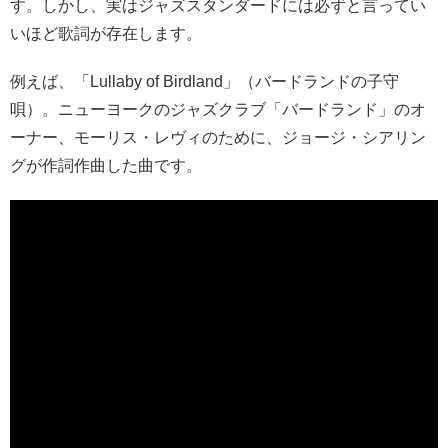
す。しかし、実はジャズスタンダードには必ずと言ってい
いほど歌詞が存在します。
例えば、「Lullaby of Birdland」（バードランドの子守
唄）。ニューヨークのジャズクラブ「バードランド」のオ
ーナー、モーリス・レヴィのために、ジョージ・シアリン
グが作詞作曲した曲です。