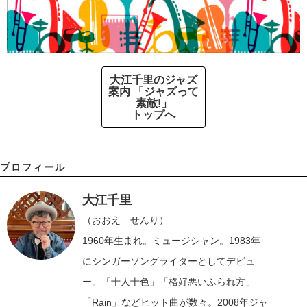
大江千里のジャズ
案内 「ジャズって
素敵!」
トップへ
プロフィール
大江千里
（おおえ せんり）
1960年生まれ。ミュージシャン。1983年
にシンガーソングライターとしてデビュ
ー。「十人十色」「格好悪いふられ方」
「Rain」などヒット曲が数々。2008年ジャ