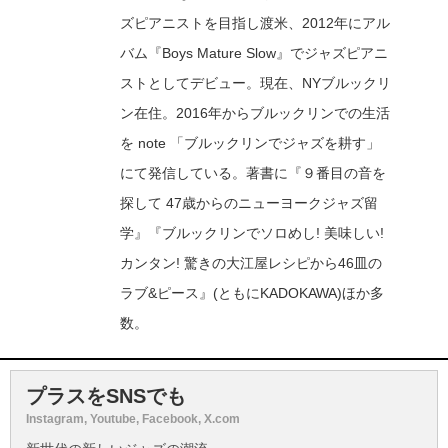
ズピアニストを目指し渡米、2012年にアル
バム『Boys Mature Slow』でジャズピアニ
ストとしてデビュー。現在、NYブルックリ
ン在住。2016年からブルックリンでの生活
を note 「ブルックリンでジャズを耕す」
にて発信している。著書に『９番目の音を
探して 47歳からのニューヨークジャズ留
学』『ブルックリンでソロめし! 美味しい!
カンタン! 驚きの大江屋レシピから46皿の
ラブ&ピース』(ともにKADOKAWA)ほか多
数。
プラスをSNSでも
Instagram, Youtube, Facebook, X.com