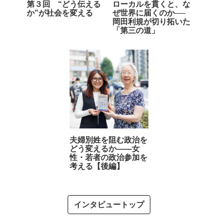
第３回 “どう伝える
ローカルを貫くと、な
か”が社会を変える
ぜ世界に届くのか──
岡田利規が切り拓いた
「第三の道」
夫婦別姓を阻む政治を
どう変えるか――女
性・若者の政治参加を
考える【後編】
インタビュートップ