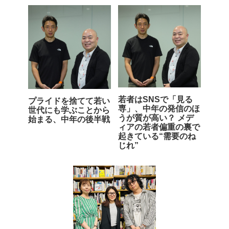
若者はSNSで「見る
プライドを捨てて若い
専」、中年の発信のほ
世代にも学ぶことから
うが質が高い？ メデ
始まる、中年の後半戦
ィアの若者偏重の裏で
起きている“需要のね
じれ”