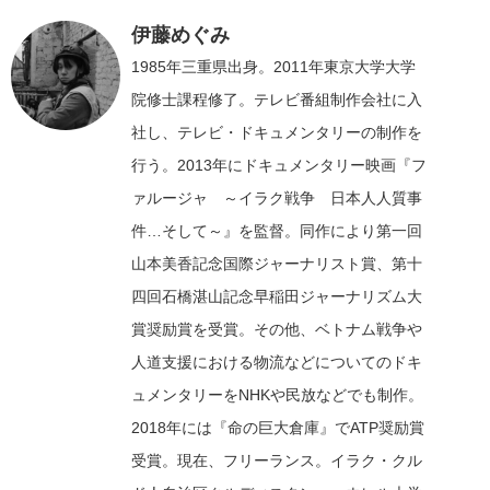
伊藤めぐみ
1985年三重県出身。2011年東京大学大学
院修士課程修了。テレビ番組制作会社に入
社し、テレビ・ドキュメンタリーの制作を
行う。2013年にドキュメンタリー映画『フ
ァルージャ ～イラク戦争 日本人人質事
件…そして～』を監督。同作により第一回
山本美香記念国際ジャーナリスト賞、第十
四回石橋湛山記念早稲田ジャーナリズム大
賞奨励賞を受賞。その他、ベトナム戦争や
人道支援における物流などについてのドキ
ュメンタリーをNHKや民放などでも制作。
2018年には『命の巨大倉庫』でATP奨励賞
受賞。現在、フリーランス。イラク・クル