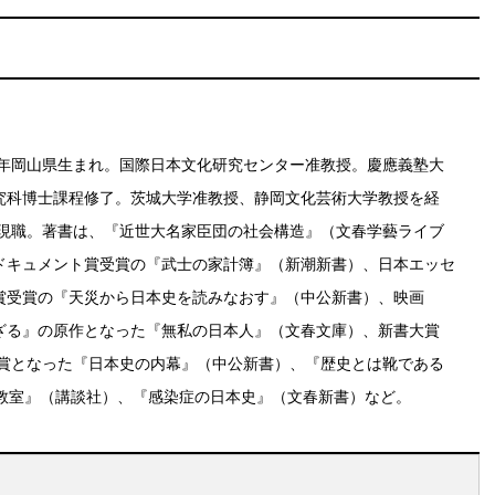
70年岡山県生まれ。国際日本文化研究センター准教授。慶應義塾大
究科博士課程修了。茨城大学准教授、静岡文化芸術大学教授を経
より現職。著書は、『近世大名家臣団の社会構造』（文春学藝ライブ
ドキュメント賞受賞の『武士の家計簿』（新潮新書）、日本エッセ
賞受賞の『天災から日本史を読みなおす』（中公新書）、映画
ざる』の原作となった『無私の日本人』（文春文庫）、新書大賞
位入賞となった『日本史の内幕』（中公新書）、『歴史とは靴である
別教室』（講談社）、『感染症の日本史』（文春新書）など。
も