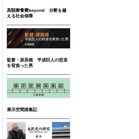
高額療養費beyond 分断を越
える社会保障
監督・原辰徳 平成巨人の悲哀
を背負った男
展示空間採集記