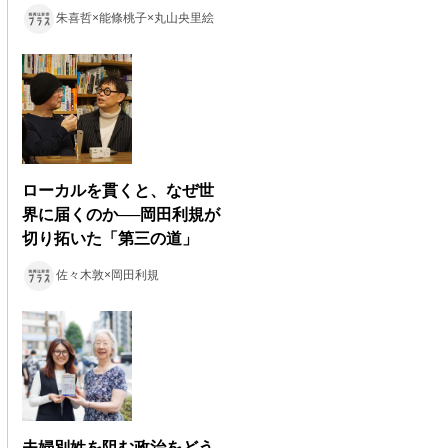
朱喜哲×能條桃子×丸山央里絵
ローカルを貫くと、なぜ世
界に届くのか──岡田利規が
切り拓いた「第三の道」
佐々木敦×岡田利規
夫婦別姓を阻む政治をどう