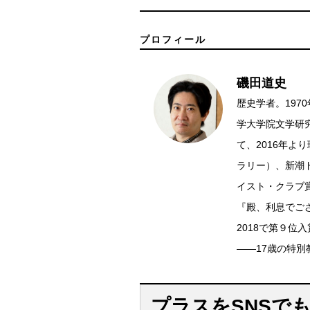
プロフィール
磯田道史
歴史学者。19
学大学院文学研
て、2016年
ラリー）、新潮
イスト・クラブ
『殿、利息でご
2018で第９
――17歳の特
プラスをSNSで