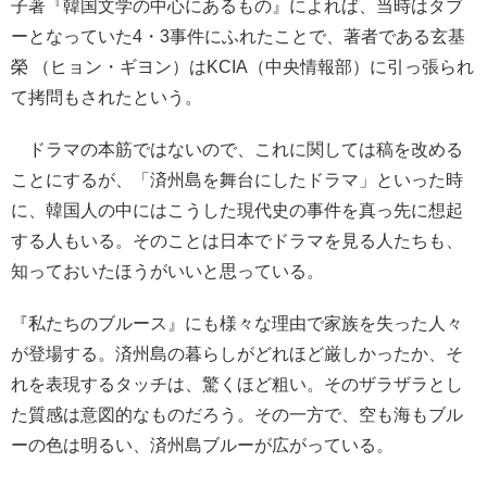
子著『韓国文学の中心にあるもの』によれば、当時はタブ
ーとなっていた4・3事件にふれたことで、著者である玄基
榮 （ヒョン・ギヨン）はKCIA（中央情報部）に引っ張られ
て拷問もされたという。
ドラマの本筋ではないので、これに関しては稿を改める
ことにするが、「済州島を舞台にしたドラマ」といった時
に、韓国人の中にはこうした現代史の事件を真っ先に想起
する人もいる。そのことは日本でドラマを見る人たちも、
知っておいたほうがいいと思っている。
『私たちのブルース』にも様々な理由で家族を失った人々
が登場する。済州島の暮らしがどれほど厳しかったか、そ
れを表現するタッチは、驚くほど粗い。そのザラザラとし
た質感は意図的なものだろう。その一方で、空も海もブル
ーの色は明るい、済州島ブルーが広がっている。