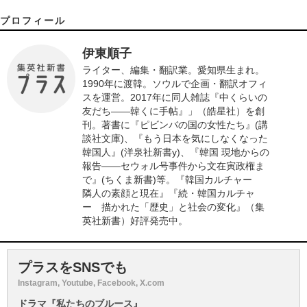
プロフィール
伊東順子
ライター、編集・翻訳業。愛知県生まれ。
1990年に渡韓。ソウルで企画・翻訳オフィ
スを運営。2017年に同人雑誌『中くらいの
友だち――韓くに手帖』」（皓星社）を創
刊。著書に『ピビンバの国の女性たち』(講
談社文庫)、『もう日本を気にしなくなった
韓国人』(洋泉社新書y)、『韓国 現地からの
報告――セウォル号事件から文在寅政権ま
で』(ちくま新書)等。『韓国カルチャー
隣人の素顔と現在』『続・韓国カルチャ
ー 描かれた「歴史」と社会の変化』（集
英社新書）好評発売中。
プラスをSNSでも
Instagram, Youtube, Facebook, X.com
ドラマ『私たちのブルース』