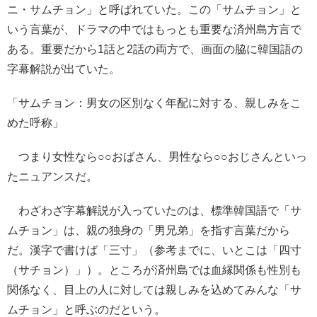
ニ・サムチョン」と呼ばれていた。この「サムチョン」と
いう言葉が、ドラマの中ではもっとも重要な済州島方言で
ある。重要だから1話と2話の両方で、画面の脇に韓国語の
字幕解説が出ていた。
「サムチョン：男女の区別なく年配に対する、親しみをこ
めた呼称」
つまり女性なら○○おばさん、男性なら○○おじさんといっ
たニュアンスだ。
わざわざ字幕解説が入っていたのは、標準韓国語で「サ
ムチョン」は、親の独身の「男兄弟」を指す言葉だから
だ。漢字で書けば「三寸」（参考までに、いとこは「四寸
（サチョン）」）。ところが済州島では血縁関係も性別も
関係なく、目上の人に対しては親しみを込めてみんな「サ
ムチョン」と呼ぶのだという。