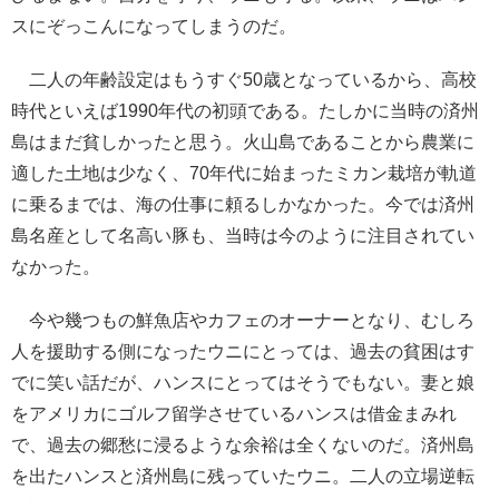
スにぞっこんになってしまうのだ。
二人の年齢設定はもうすぐ50歳となっているから、高校
時代といえば1990年代の初頭である。たしかに当時の済州
島はまだ貧しかったと思う。火山島であることから農業に
適した土地は少なく、70年代に始まったミカン栽培が軌道
に乗るまでは、海の仕事に頼るしかなかった。今では済州
島名産として名高い豚も、当時は今のように注目されてい
なかった。
今や幾つもの鮮魚店やカフェのオーナーとなり、むしろ
人を援助する側になったウニにとっては、過去の貧困はす
でに笑い話だが、ハンスにとってはそうでもない。妻と娘
をアメリカにゴルフ留学させているハンスは借金まみれ
で、過去の郷愁に浸るような余裕は全くないのだ。済州島
を出たハンスと済州島に残っていたウニ。二人の立場逆転