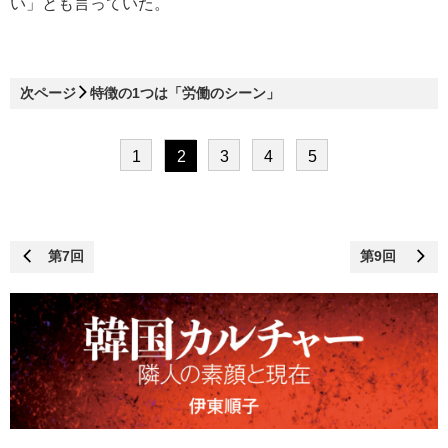
い」とも言っていた。
次ページ
特徴の1つは「労働のシーン」
1
2
3
4
5
第7回
第9回