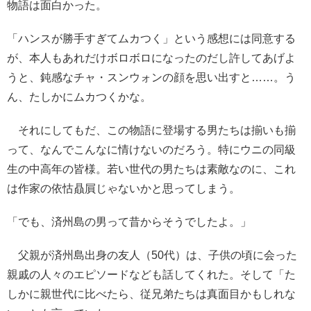
物語は面白かった。
「ハンスが勝手すぎてムカつく」という感想には同意する
が、本人もあれだけボロボロになったのだし許してあげよ
うと、鈍感なチャ・スンウォンの顔を思い出すと……。う
ん、たしかにムカつくかな。
それにしてもだ、この物語に登場する男たちは揃いも揃
って、なんでこんなに情けないのだろう。特にウニの同級
生の中高年の皆様。若い世代の男たちは素敵なのに、これ
は作家の依怙贔屓じゃないかと思ってしまう。
「でも、済州島の男って昔からそうでしたよ。」
父親が済州島出身の友人（50代）は、子供の頃に会った
親戚の人々のエピソードなども話してくれた。そして「た
しかに親世代に比べたら、従兄弟たちは真面目かもしれな