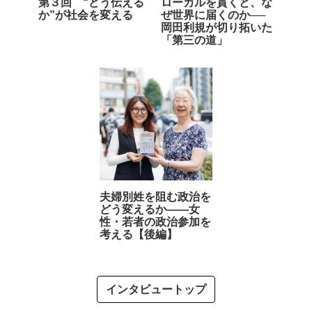
第３回 “どう伝える
ローカルを貫くと、な
か”が社会を変える
ぜ世界に届くのか──
岡田利規が切り拓いた
「第三の道」
夫婦別姓を阻む政治を
どう変えるか――女
性・若者の政治参加を
考える【後編】
インタビュートップ