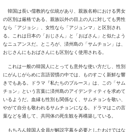
韓国は長い儒教的な伝統があり、親族名称における男女
の区別は厳格である、親族以外の目上の人に対しても男性
なら「アジョシ」、女性なら「アジュンマ」と区別され
る。これは日本の「おじさん」と「おばさん」と似たよう
なニュアンスだ。ところが、済州島の「サムチョン」は、
おじさんにもおばさんにも区別なく使用される。
これは一般の韓国人にとっても意外な使い方だし、性別
にがんじがらめに言語習慣の中では、ものすごく新鮮な響
きでもある。ドラマ『私たちのブルース』は、この「サム
チョン」という言葉に済州島のアイデンティティを求めて
いるようだ。血縁も性別も関係なく、サムチョンを敬い、
やがて自分も敬われるサムチョンになる。ドラマはこの言
葉などを通して、共同体の死生観を再構築している。
もちろん韓国人全員が解説字幕を必要としたわけではな