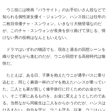
ウニ役には映画『パラサイト』のお手伝いさん役などで
知られる個性派女優イ・ジョンウン、ハンス役には往年の
二枚目俳優チャ・スンウォン。いきなり大物登場なのだ
が、このチャ・スンウォンが長身を折り曲げて演じる、情
けない男の役柄はなんともいえない。
ドラマはいずれの物語でも、現在と過去の回想シーンを
織り交ぜながら進むのだが、ウニが回想する高校時代は愉
快だ。
たとえば、ある日、子豚を抱えたウニが通学バスに乗り
込むと、同じく麻袋一杯のゴマを抱えたハンスが乗ってい
た。二人とも家が貧しく修学旅行に行くためのお金がな
い。そこで家にあるものを、お金に変えようとしたのであ
る。当然ながら同級生は二人をからかうのだが、ハンスは
ひるまない。自分を守り、ウニも守る。以来、ウニはハン