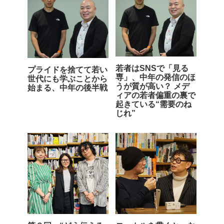
若者はSNSで「見る
プライドを捨てて若い
専」、中年の発信のほ
世代にも学ぶことから
うが質が高い？ メデ
始まる、中年の後半戦
ィアの若者偏重の裏で
起きている“需要のね
じれ”