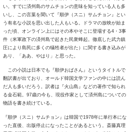
い。すでに済州島のサムチョンの意味を知っている人も多
いし、この言葉を聞いて『順伊（スニ）サムチョン』とい
う有名な小説を思い出した人もいる。ドラマの放映が始ま
った頃、オンライン上にはその本やそこに登場する4・3事
件（米軍政下の済州島で起きた民衆蜂起。徹底した武力鎮
圧により島民に多くの犠牲者が出た）に関する書き込みが
あり、「ああ、やはり」と思った。
この小説は日本でも『順伊おばさん』というタイトルで
翻訳書が出ており、オールド韓国文学ファンの中には読ん
だ人も多いだろう。訳者は『火山島』などの著作で知られ
る金石範。97歳の今も、現役作家として済州島についての
物語を書き続けている。
『順伊（スニ）サムチョン』は韓国で1978年に単行本にな
った直後、出版停止になったことがあるという。斎藤真理