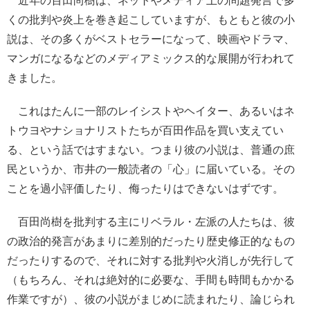
近年の百田尚樹は、ネットやメディア上の問題発言で多
くの批判や炎上を巻き起こしていますが、もともと彼の小
説は、その多くがベストセラーになって、映画やドラマ、
マンガになるなどのメディアミックス的な展開が行われて
きました。
これはたんに一部のレイシストやヘイター、あるいはネ
トウヨやナショナリストたちが百田作品を買い支えてい
る、という話ではすまない。つまり彼の小説は、普通の庶
民というか、市井の一般読者の「心」に届いている。その
ことを過小評価したり、侮ったりはできないはずです。
百田尚樹を批判する主にリベラル・左派の人たちは、彼
の政治的発言があまりに差別的だったり歴史修正的なもの
だったりするので、それに対する批判や火消しが先行して
（もちろん、それは絶対的に必要な、手間も時間もかかる
作業ですが）、彼の小説がまじめに読まれたり、論じられ