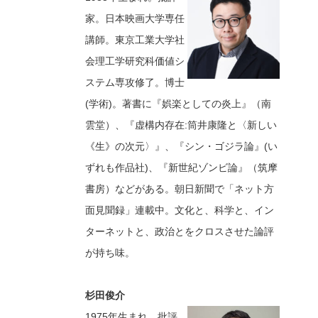
家。日本映画大学専任
講師。東京工業大学社
会理工学研究科価値シ
ステム専攻修了。博士
(学術)。著書に『娯楽としての炎上』（南
雲堂）、『虚構内存在:筒井康隆と〈新しい
《生》の次元〉』、『シン・ゴジラ論』(い
ずれも作品社)、『新世紀ゾンビ論』（筑摩
書房）などがある。朝日新聞で「ネット方
面見聞録」連載中。文化と、科学と、イン
ターネットと、政治とをクロスさせた論評
が持ち味。
杉田俊介
1975年生まれ。批評