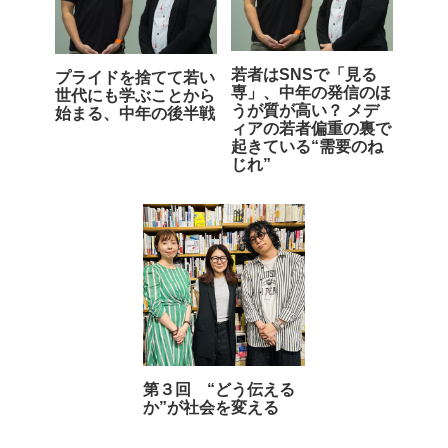
若者はSNSで「見る
プライドを捨てて若い
専」、中年の発信のほ
世代にも学ぶことから
うが質が高い？ メデ
始まる、中年の後半戦
ィアの若者偏重の裏で
起きている“需要のね
じれ”
第３回 “どう伝える
か”が社会を変える