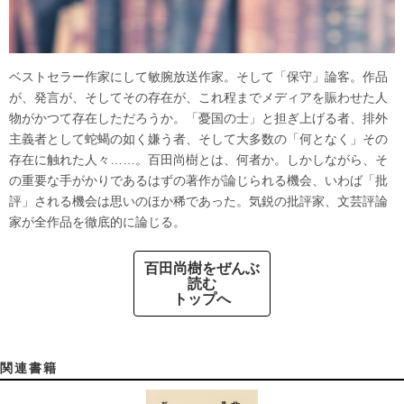
ベストセラー作家にして敏腕放送作家。そして「保守」論客。作品
が、発言が、そしてその存在が、これ程までメディアを賑わせた人
物がかつて存在しただろうか。「憂国の士」と担ぎ上げる者、排外
主義者として蛇蝎の如く嫌う者、そして大多数の「何となく」その
存在に触れた人々……。百田尚樹とは、何者か。しかしながら、そ
の重要な手がかりであるはずの著作が論じられる機会、いわば「批
評」される機会は思いのほか稀であった。気鋭の批評家、文芸評論
家が全作品を徹底的に論じる。
百田尚樹をぜんぶ
読む
トップへ
関連書籍