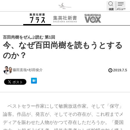
メニュー
検索
検索
百田尚樹をぜんぶ読む 第1回
今、なぜ百田尚樹を読もうとする
のか？
藤田直哉×杉田俊介
2019.7.5
ベストセラー作家にして敏腕放送作家。そして「保守」
論客。作品が、発言が、そしてその存在が、これ程までメ
ディアを賑わせた人物がかつて存在しただろうか。「憂国