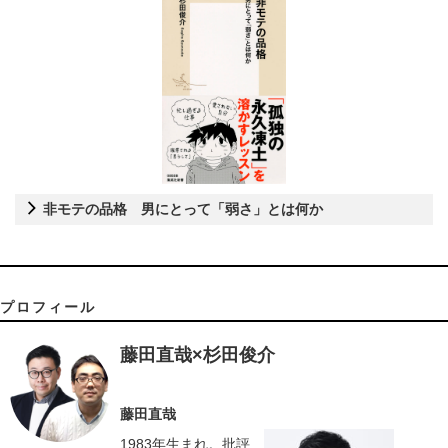
非モテの品格 男にとって「弱さ」とは何か
プロフィール
藤田直哉×杉田俊介
藤田直哉
1983年生まれ。批評