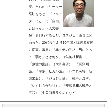
家。自らのフリーター
経験をもとに『フリー
ターにとって「自由」
とは何か』（人文書
院）を刊行するなど、ロスジェネ論壇に関
わった。20代後半より10年ほど障害者支援
に従事。著書に『非モテの品格 男にとっ
て「弱さ」とは何か』（集英社新書）、
『無能力批評』（大月書店）、『長渕剛
論』『宇多田ヒカル論』（いずれも毎日新
聞出版）、『ジョジョ論』『戦争と虚構』
（いずれも作品社）、『安彦良和の戦争と
平和』（中公新書ラクレ）など。