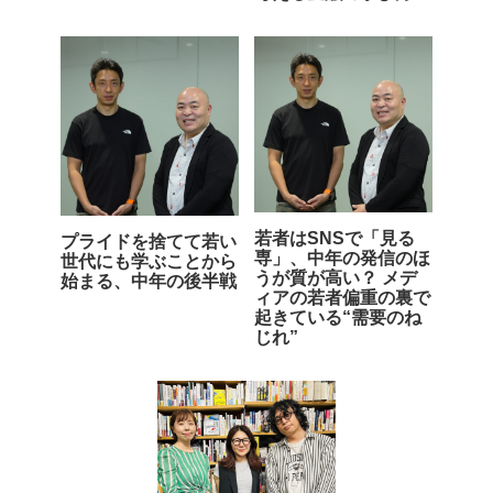
若者はSNSで「見る
プライドを捨てて若い
専」、中年の発信のほ
世代にも学ぶことから
うが質が高い？ メデ
始まる、中年の後半戦
ィアの若者偏重の裏で
起きている“需要のね
じれ”