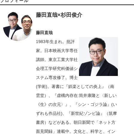
プロフィール
藤田直哉×杉田俊介
藤田直哉
1983年生まれ。批評
家。日本映画大学専任
講師。東京工業大学社
会理工学研究科価値シ
ステム専攻修了。博士
(学術)。著書に『娯楽としての炎上』（南
雲堂）、『虚構内存在:筒井康隆と〈新しい
《生》の次元〉』、『シン・ゴジラ論』(い
ずれも作品社)、『新世紀ゾンビ論』（筑摩
書房）などがある。朝日新聞で「ネット方
面見聞録」連載中。文化と、科学と、イン