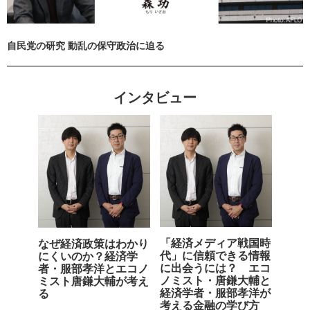
自民党の研究 動乱の保守政治に迫る
インタビュー
「経済メディア戦国時
なぜ経済政策はわかり
代」に信頼できる情報
にくいのか？経済学
に出会うには？ エコ
者・服部孝洋とエコノ
ノミスト・唐鎌大輔と
ミスト唐鎌大輔が考え
経済学者・服部孝洋が
る
考える金融の学び方