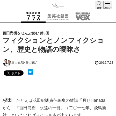
メニュー
検索
検索
百田尚樹をぜんぶ読む 第3回
フィクションとノンフィクショ
ン、歴史と物語の曖昧さ
藤田直哉×杉田俊介
2019.7.23
杉田
たとえば花田紀凱責任編集の雑誌「月刊Hanada」
から、『百田尚樹 永遠の一冊』（二〇一七年、飛鳥新
社）といういわばヨイショ本が出ています。