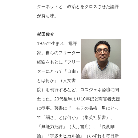
ターネットと、政治とをクロスさせた論評
が持ち味。
杉田俊介
1975年生まれ。批評
家。自らのフリーター
経験をもとに『フリー
ターにとって「自由」
とは何か』（人文書
院）を刊行するなど、ロスジェネ論壇に関
わった。20代後半より10年ほど障害者支援
に従事。著書に『非モテの品格 男にとっ
て「弱さ」とは何か』（集英社新書）、
『無能力批評』（大月書店）、『長渕剛
論』『宇多田ヒカル論』（いずれも毎日新