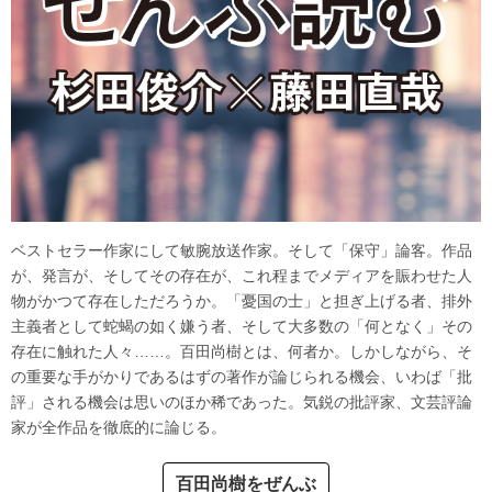
ベストセラー作家にして敏腕放送作家。そして「保守」論客。作品
が、発言が、そしてその存在が、これ程までメディアを賑わせた人
物がかつて存在しただろうか。「憂国の士」と担ぎ上げる者、排外
主義者として蛇蝎の如く嫌う者、そして大多数の「何となく」その
存在に触れた人々……。百田尚樹とは、何者か。しかしながら、そ
の重要な手がかりであるはずの著作が論じられる機会、いわば「批
評」される機会は思いのほか稀であった。気鋭の批評家、文芸評論
家が全作品を徹底的に論じる。
百田尚樹をぜんぶ