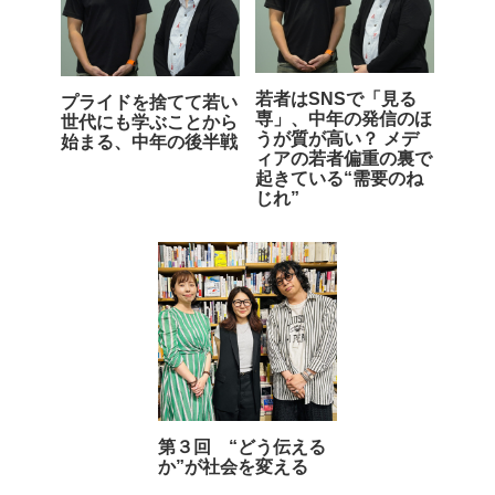
若者はSNSで「見る
プライドを捨てて若い
専」、中年の発信のほ
世代にも学ぶことから
うが質が高い？ メデ
始まる、中年の後半戦
ィアの若者偏重の裏で
起きている“需要のね
じれ”
第３回 “どう伝える
か”が社会を変える