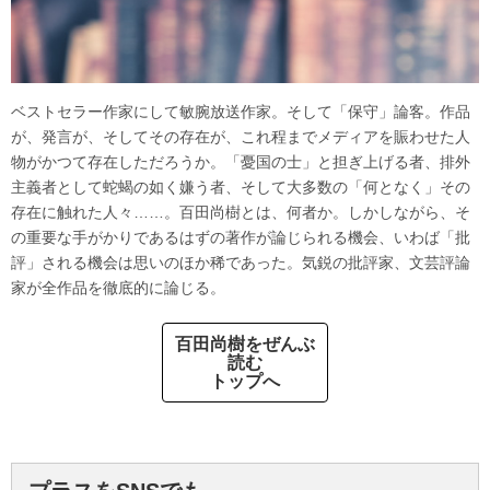
ベストセラー作家にして敏腕放送作家。そして「保守」論客。作品
が、発言が、そしてその存在が、これ程までメディアを賑わせた人
物がかつて存在しただろうか。「憂国の士」と担ぎ上げる者、排外
主義者として蛇蝎の如く嫌う者、そして大多数の「何となく」その
存在に触れた人々……。百田尚樹とは、何者か。しかしながら、そ
の重要な手がかりであるはずの著作が論じられる機会、いわば「批
評」される機会は思いのほか稀であった。気鋭の批評家、文芸評論
家が全作品を徹底的に論じる。
百田尚樹をぜんぶ
読む
トップへ