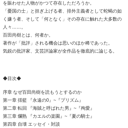
を賑わせた人物がかつて存在しただろうか。
「憂国の士」と担ぎ上げる者、排外主義者として蛇蝎の如
く嫌う者、そして「何となく」その存在に触れた大多数の
人々……。
百田尚樹とは、何者か。
著作が「批評」される機会は思いのほか稀であった。
気鋭の批評家、文芸評論家が全作品を徹底的に論じる。
◆目次◆
序章 なぜ百田尚樹を読もうとするのか
第一章 揺籃 『永遠の0』~『プリズム』
第二章 転回 『海賊と呼ばれた男』~『殉愛』
第三章 爛熟 『カエルの楽園』~『夏の騎士』
第四章 自壊 エッセイ・対談