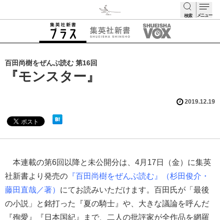
メニュー
検索
検索
百田尚樹をぜんぶ読む 第16回
『モンスター』
2019.12.19
本連載の第6回以降と未公開分は、4月17日（金）に集英
社新書より発売の
『百田尚樹をぜんぶ読む』（杉田俊介・
藤田直哉／著）
にてお読みいただけます。百田氏が「最後
の小説」と銘打った『夏の騎士』や、大きな議論を呼んだ
『殉愛』『日本国紀』まで、二人の批評家が全作品を網羅