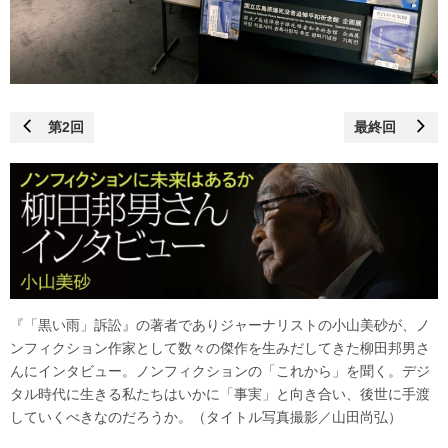
第2回
最終回
『「黒い雨」訴訟』の著者でありジャーナリストの小山美砂が、ノ
ンフィクション作家として数々の傑作を生みだしてきた柳田邦男さ
んにインタビュー。ノンフィクションの「これから」を聞く。デジ
タル時代に生きる私たちはいかに「事実」と向き合い、後世に手渡
していくべきなのだろうか。（タイトル写真撮影／山田尚弘）