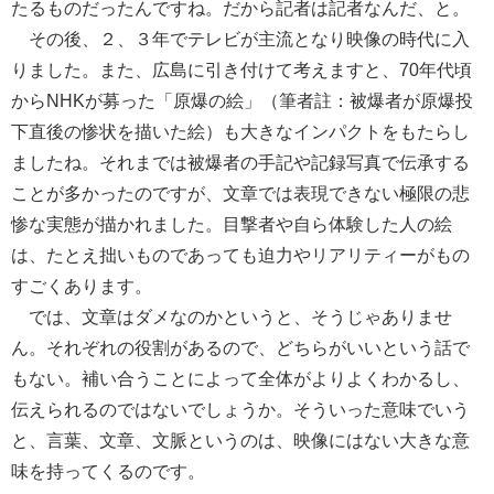
たるものだったんですね。だから記者は記者なんだ、と。
その後、２、３年でテレビが主流となり映像の時代に入
りました。また、広島に引き付けて考えますと、70年代頃
からNHKが募った「原爆の絵」（筆者註：被爆者が原爆投
下直後の惨状を描いた絵）も大きなインパクトをもたらし
ましたね。それまでは被爆者の手記や記録写真で伝承する
ことが多かったのですが、文章では表現できない極限の悲
惨な実態が描かれました。目撃者や自ら体験した人の絵
は、たとえ拙いものであっても迫力やリアリティーがもの
すごくあります。
では、文章はダメなのかというと、そうじゃありませ
ん。それぞれの役割があるので、どちらがいいという話で
もない。補い合うことによって全体がよりよくわかるし、
伝えられるのではないでしょうか。そういった意味でいう
と、言葉、文章、文脈というのは、映像にはない大きな意
味を持ってくるのです。