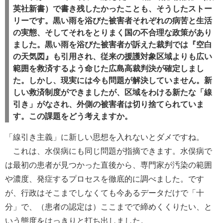
英社新書）で書き残したかったことも、そうしたストー
リーです。黒い雨を浴びた被害者それぞれの病苦と生活
の実態、そしてそれをとりまく国の不合理な政策があり
ました。黒い雨を浴びた被害者が訴えた裁判では『空白
の天気図』も引用され、従来の援護対象区域よりも広い
範囲を救済するよう命じた広島高裁判決が確定しまし
た。しかし、現実には今も問題が解決していません。新
しい救済制度ができましたが、区域をわける新たな「線
引き」がなされ、外側の被害者は切り捨てられていま
す。この課題をどう考えますか。
「線引き主義」に新しい思想を入れないとダメですね。
これは、水俣病にも同じ問題が指摘できます。水俣病で
は最初の患者が見つかった直後から、専門家が汚染の範囲
や濃度、発症するプロセスを徹底的に調べました。です
が、行政はそこまでしなくても今あるデータだけで「十
分」で、（患者の認定は）ここまでで締めくくりたい、と
いう態度をはっきりと打ち出しました。