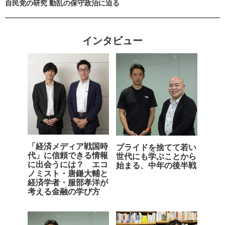
自民党の研究 動乱の保守政治に迫る
インタビュー
「経済メディア戦国時
プライドを捨てて若い
代」に信頼できる情報
世代にも学ぶことから
に出会うには？ エコ
始まる、中年の後半戦
ノミスト・唐鎌大輔と
経済学者・服部孝洋が
考える金融の学び方