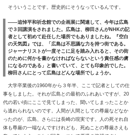
そういうことです。歴史的にそうなっているんです。
――追悼平和祈念館での企画展に関連して、今年は広島
で３回講演をされました。広島は、柳田さんがNHKの記
者として初めて赴任した場所でもありましたね。『空白
の天気図』では、「広島は不思議な力を持つ街である。
ジャーナリストが一度そこに足を踏み入れると、その街
のために何かを書かなければならないという責任感の虜
になるのである」と書いていて、とても印象的でした。
柳田さんにとって広島はどんな場所でしょうか。
大学卒業後の1960年から３年半、ここで記者としての仕
事をしました。それが広島との最初のふれあいですが、20
代の若い頃にここで見てしまった、聞いてしまったことか
ら逃れられないのです。人間が人間としての尊厳などなか
ったのが、広島、さらには長崎の現実です。人の死それ自
体も尊厳の一端なんですけれども、死ぬことの尊厳さえも