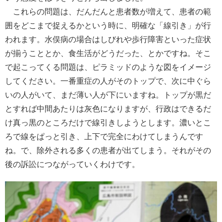
これらの問題は、だんだんと患者数が増えて、患者の範
囲をどこまで捉えるかという時に、明確な「線引き」が行
われます。水俣病の場合はしびれや歩行障害といった症状
が揃うこととか、食生活がどうだった、とかですね。そこ
で起こってくる問題は、ピラミッドのような図をイメージ
してください。一番重症の人がそのトップで、次に中ぐら
いの人がいて、まだ薄い人が下にいますね。トップが黒だ
とすれば中間あたりは灰色になりますが、行政はできるだ
け真っ黒のところだけで線引きしようとします。濃いとこ
ろで線をぱっと引き、上下で完全にわけてしまうんです
ね。で、除外される多くの患者が出てしまう。それがその
後の訴訟につながっていくわけです。