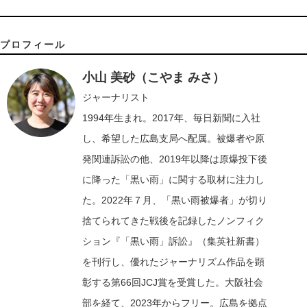
プロフィール
小山 美砂（こやま みさ）
ジャーナリスト
1994年生まれ。2017年、毎日新聞に入社
し、希望した広島支局へ配属。被爆者や原
発関連訴訟の他、2019年以降は原爆投下後
に降った「黒い雨」に関する取材に注力し
た。2022年７月、「黒い雨被爆者」が切り
捨てられてきた戦後を記録したノンフィク
ション『「黒い雨」訴訟』（集英社新書）
を刊行し、優れたジャーナリズム作品を顕
彰する第66回JCJ賞を受賞した。大阪社会
部を経て、2023年からフリー。広島を拠点