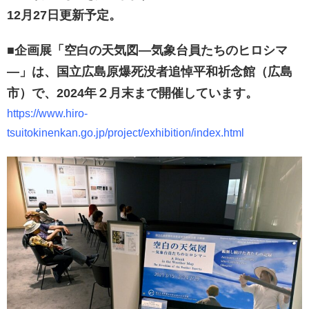
12月27日更新予定。
■企画展「空白の天気図—気象台員たちのヒロシマ
―」は、国立広島原爆死没者追悼平和祈念館（広島
市）で、2024年２月末まで開催しています。
https://www.hiro-
tsuitokinenkan.go.jp/project/exhibition/index.html