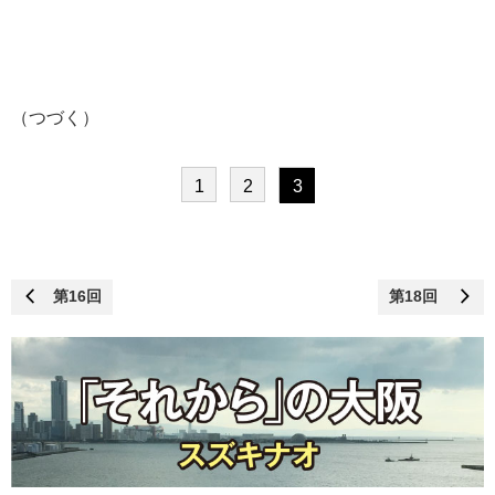
（つづく）
1
2
3
第16回
第18回