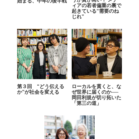
始まる、中年の後半戦
ィアの若者偏重の裏で
起きている“需要のね
じれ”
第３回 “どう伝える
ローカルを貫くと、な
か”が社会を変える
ぜ世界に届くのか──
岡田利規が切り拓いた
「第三の道」