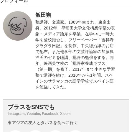
プロフィール
飯田朔
塾講師、文筆家。1989年生まれ、東京出
身。2012年、早稲田大学文化構想学部の表
象・メディア論系を卒業。在学中に一時大
学を登校拒否し、フリーペーパー「吉祥寺
ダラダラ日記」を制作、中央線沿線のお店
で配布。また他学部の文芸評論家の加藤典
洋氏のゼミを聴講、批評の勉強をする。同
年、映画美学校の「批評家養成ギブス」
（第一期）を修了。2017年まで小さな学習
塾で講師を続け、2018年から1年間、スペ
インのサラマンカの語学学校でスペイン語
を勉強してきた。
プラスをSNSでも
Instagram, Youtube, Facebook, X.com
東アジアの友人とタパスを食べに行く