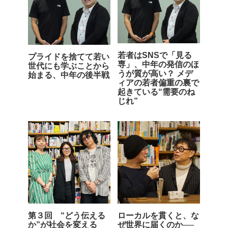
若者はSNSで「見る
プライドを捨てて若い
専」、中年の発信のほ
世代にも学ぶことから
うが質が高い？ メデ
始まる、中年の後半戦
ィアの若者偏重の裏で
起きている“需要のね
じれ”
第３回 “どう伝える
ローカルを貫くと、な
か”が社会を変える
ぜ世界に届くのか──