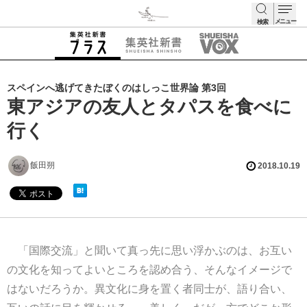
メニュー
検索
検索
スペインへ逃げてきたぼくのはしっこ世界論 第3回
東アジアの友人とタパスを食べに
行く
飯田朔
2018.10.19
「国際交流」と聞いて真っ先に思い浮かぶのは、お互い
の文化を知ってよいところを認め合う、そんなイメージで
はないだろうか。異文化に身を置く者同士が、語り合い、