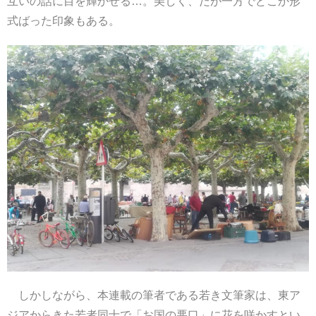
互いの話に目を輝かせる…。美しく、だが一方でどこか形
式ばった印象もある。
しかしながら、本連載の筆者である若き文筆家は、東ア
ジアからきた若者同士で「お国の悪口」に花を咲かすとい