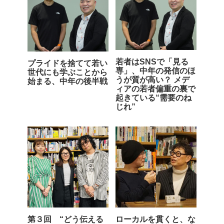
若者はSNSで「見る
プライドを捨てて若い
専」、中年の発信のほ
世代にも学ぶことから
うが質が高い？ メデ
始まる、中年の後半戦
ィアの若者偏重の裏で
起きている“需要のね
じれ”
第３回 “どう伝える
ローカルを貫くと、な