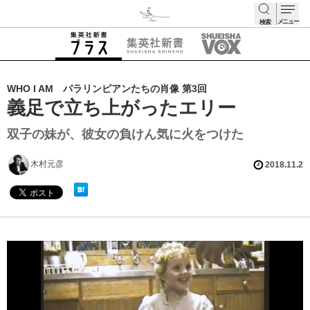
メニュー
検索
検索
WHO I AM パラリンピアンたちの肖像 第3回
義足で立ち上がったエリー
双子の妹が、彼女の負けん気に火をつけた
木村元彦
2018.11.2