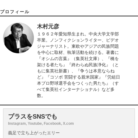
プロフィール
木村元彦
１９６２年愛知県生まれ。中央大学文学部
卒業。ノンフィクションライター、ビデオ
ジャーナリスト。東欧やアジアの民族問題
を中心に取材、執筆活動を続ける。著書に
『オシムの言葉』（集英社文庫）、『橋を
架ける者たち』『終わらぬ民族浄化』（と
もに集英社新書）、『争うは本意ならね
ど』『コソボ 苦闘する親米国家』『労組日
本プロ野球選手会をつくった男たち』（す
べて集英社インターナショナル）など多
数。
プラスをSNSでも
Instagram, Youtube, Facebook, X.com
義足で立ち上がったエリー