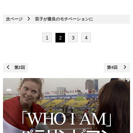
次ページ
双子が最良のモチベーションに
1
2
3
4
第2回
第4回