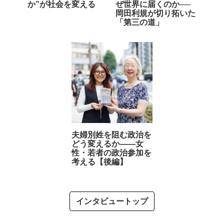
か”が社会を変える
ぜ世界に届くのか──
岡田利規が切り拓いた
「第三の道」
夫婦別姓を阻む政治を
どう変えるか――女
性・若者の政治参加を
考える【後編】
インタビュートップ