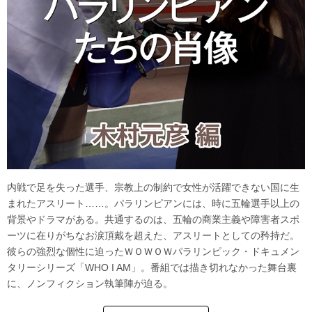
内戦で足を失った選手、宗教上の制約で女性が活躍できない国に生
まれたアスリート……。パラリンピアンには、時に五輪選手以上の
背景やドラマがある。共通するのは、五輪の商業主義や障害者スポ
ーツに在りがちなお涙頂戴を超えた、アスリートとしての矜持だ。
彼らの強烈な個性に迫ったＷＯＷＯＷパラリンピック・ドキュメン
タリーシリーズ「WHO I AM」。番組では描き切れなかった舞台裏
に、ノンフィクション執筆陣が迫る。