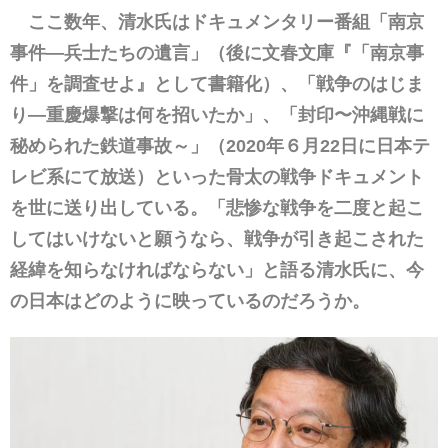
ここ数年、清水氏はドキュメンタリー番組「南京
事件―兵士たちの遺言」（後に文春文庫『「南京事
件」を調査せよ』として書籍化）、「戦争のはじま
り―重慶爆撃は何を招いたか」、「封印〜沖縄戦に
秘められた鉄道事故～」（2020年６
月22日に日本テ
レビ系にて放送）といった骨太の戦争ドキュメント
を世に送り出している。「悲惨な戦争を二度と起こ
してはいけないと願うなら、戦争が引き起こされた
経緯を知らなければならない」と語る清水氏に、今
の日本はどのように映っているのだろうか。