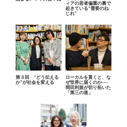
ィアの若者偏重の裏で
起きている“需要のね
じれ”
第３回 “どう伝える
ローカルを貫くと、な
か”が社会を変える
ぜ世界に届くのか──
岡田利規が切り拓いた
「第三の道」