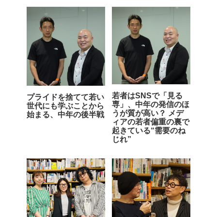
若者はSNSで「見る
プライドを捨てて若い
専」、中年の発信のほ
世代にも学ぶことから
うが質が高い？ メデ
始まる、中年の後半戦
ィアの若者偏重の裏で
起きている“需要のね
じれ”