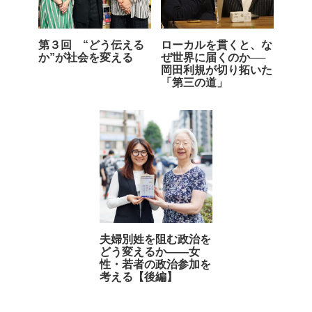
第３回 “どう伝える
ローカルを貫くと、な
か”が社会を変える
ぜ世界に届くのか──
岡田利規が切り拓いた
「第三の道」
夫婦別姓を阻む政治を
どう変えるか――女
性・若者の政治参加を
考える【後編】