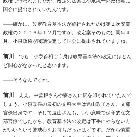
政権で行われましたが、改定の法案は小泉純一郎政権期に
国会に提出されていたんです。
――確かに、改定教育基本法が施行されたのは第１次安倍
政権の２００６年１２月ですが、改定案そのものは同年４
月、小泉政権が閣議決定して国会に提出されていますね。
前川
でも、小泉首相ご自身は教育基本法の改定にほとん
ど関心がなかったと思います。
――そうなんですか。
前川
ええ。中曽根さんや森さんに尻を叩かれていたんで
しょう。小泉政権の最初の文科大臣は遠山敦子さん。文部
官僚出身です。そして遠山さんも、いい意味で保守的な文
部官僚でしたから、教育基本法の改定は下手にやらない方
がいいという警戒心をお持ちだったはずです。だから慎重