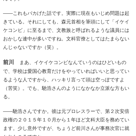
――これもバカげた話です。実際に現在もいじめ問題は起
きている。それにしても、森元首相を筆頭にして「イケイ
ケコンビ」に至るまで、文教族と呼ばれるような議員には
おかしな連中が多いですね。文科官僚としてはたまらない
んじゃないですか（笑）。
前川
まあ、イケイケコンビなんていうのはひどいもの
で、学校は愛国心教育だけをやっていればいいと思ってい
るような人ですから、ハッキリ言って頭は空っぽですよ
（苦笑）。でも、馳浩さんのようになかなか立派な方もい
る。
――馳浩さんですか。彼は元プロレスラーで、第２次安倍
政権の２０１５年１０月から１年ほど文科大臣を務めてい
ます。少し意外ですが、ちょうど前川さんが事務次官に就