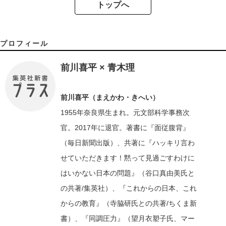
トップへ
プロフィール
前川喜平 × 青木理
前川喜平（まえかわ・きへい）
1955年奈良県生まれ。元文部科学事務次
官。2017年に退官。著書に『面従腹背』
（毎日新聞出版）、共著に『ハッキリ言わ
せていただきます！黙って見過ごすわけに
はいかない日本の問題』（谷口真由美氏と
の共著/集英社）、『これからの日本、これ
からの教育』（寺脇研氏との共著/ちくま新
書）、『同調圧力』（望月衣塑子氏、マー