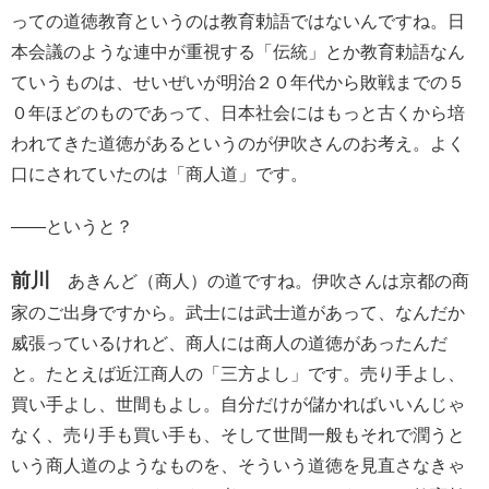
っての道徳教育というのは教育勅語ではないんですね。日
本会議のような連中が重視する「伝統」とか教育勅語なん
ていうものは、せいぜいが明治２０年代から敗戦までの５
０年ほどのものであって、日本社会にはもっと古くから培
われてきた道徳があるというのが伊吹さんのお考え。よく
口にされていたのは「商人道」です。
――というと？
前川
あきんど（商人）の道ですね。伊吹さんは京都の商
家のご出身ですから。武士には武士道があって、なんだか
威張っているけれど、商人には商人の道徳があったんだ
と。たとえば近江商人の「三方よし」です。売り手よし、
買い手よし、世間もよし。自分だけが儲かればいいんじゃ
なく、売り手も買い手も、そして世間一般もそれで潤うと
いう商人道のようなものを、そういう道徳を見直さなきゃ