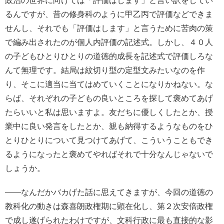
政治の世界に向けては「評価はします」と言い訳をしてい
るんですが、昔の修身科のように甲乙丙で評価などできま
せんし、それでも「評価はします」と言うために苦肉の策
で編み出されたのが個人内評価の記述式。しかし、４０人
の子どもひとりひとりの道徳的成長を記述式で評価しろな
んて無理です。結局は紋切り型の定型文みたいなのを作
り、そこに適当に当てはめていくことになりかねない。な
らば、それぞれの子どもの良いところを探して褒めてあげ
たらいいと私は思いますよ。友だちに優しくしたとか、授
業中に良い発言をしたとか、親も納得するようなものをひ
とりひとりについて見つけてあげて、こういうこともでき
るようになったと褒めてやればそれで十分なんじゃないで
しょうか。
――なんだかバカげた話に思えてきますが、今回の道徳の
教科化の動きは森喜朗政権期に顕在化し、第２次安倍政権
で成し遂げられたわけですが、文科行政に最も直接的な影