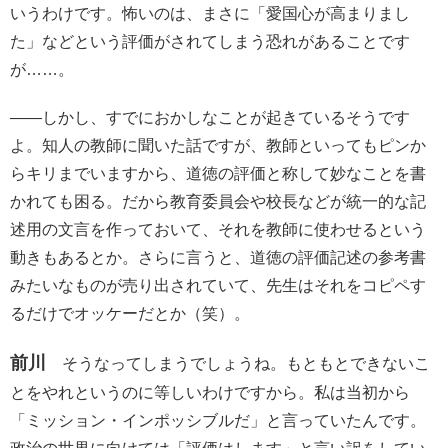
いうわけです。怖いのは、まさに「愛国心が高まりまし
た」などという評価がされてしまう恐れがあることです
が……。
――しかし、すでにおかしなことが起きているそうです
よ。知人の教師に聞いた話ですが、教師といってもピンか
らキリまでいますから、道徳の評価と称して妙なことを書
かれても困る。だから教育委員会や校長などが統一的な記
述用の文言を作っておいて、それを教師に使わせるという
動きもあるとか。さらに言うと、道徳の評価記述の参考書
みたいなものが売り出されていて、先生はそれをコピペす
るだけでオッケーだとか（笑）。
前川
そうなってしまうでしょうね。もともとできないこ
とをやれというのに等しいわけですから。私は当初から
「ミッション・インポッシブルだ」と言っていたんです。