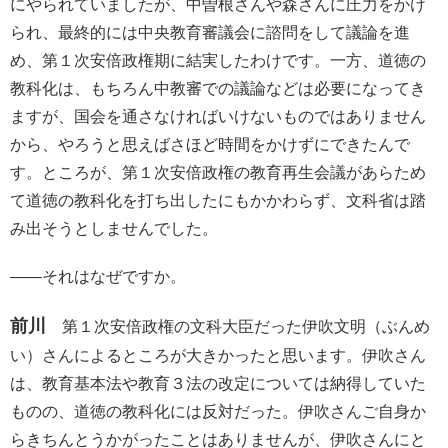
にやられていましたが、中曽根さんや森さんに圧力をかけ
られ、最終的には中央教育審議会に諮問をして議論を進
め、第１次安倍政権期に結実したわけです。一方、道徳の
教科化は、もちろん中教審での議論などは必要になってき
ますが、国会を通さなければいけないものではありません
から、やろうと思えばさほど時間をかけずにできたんで
す。ところが、第１次安倍政権の教育再生会議があらため
て道徳の教科化を打ち出したにもかかわらず、文科省は踏
み出そうとしませんでした。
――それはなぜですか。
前川
第１次安倍政権の文科大臣だった伊吹文明（ぶんめ
い）さんによるところが大きかったと思います。伊吹さん
は、教育基本法や教育３法の改定については納得していた
ものの、道徳の教科化には反対だった。伊吹さんご自身か
らきちんとうかがったことはありませんが、伊吹さんにと