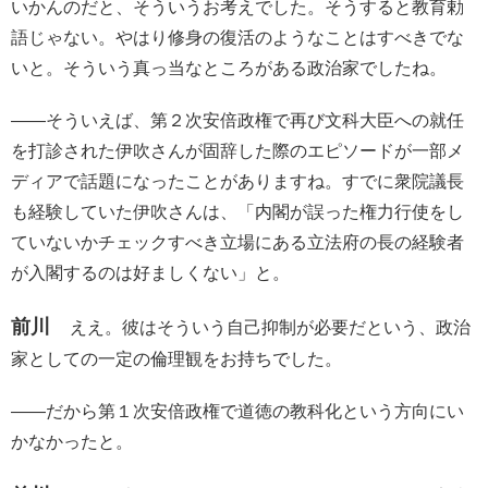
いかんのだと、そういうお考えでした。そうすると教育勅
語じゃない。やはり修身の復活のようなことはすべきでな
いと。そういう真っ当なところがある政治家でしたね。
――そういえば、第２次安倍政権で再び文科大臣への就任
を打診された伊吹さんが固辞した際のエピソードが一部メ
ディアで話題になったことがありますね。すでに衆院議長
も経験していた伊吹さんは、「内閣が誤った権力行使をし
ていないかチェックすべき立場にある立法府の長の経験者
が入閣するのは好ましくない」と。
前川
ええ。彼はそういう自己抑制が必要だという、政治
家としての一定の倫理観をお持ちでした。
――だから第１次安倍政権で道徳の教科化という方向にい
かなかったと。