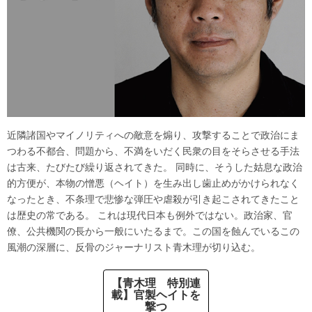
近隣諸国やマイノリティへの敵意を煽り、攻撃することで政治にま
つわる不都合、問題から、不満をいだく民衆の目をそらさせる手法
は古来、たびたび繰り返されてきた。 同時に、そうした姑息な政治
的方便が、本物の憎悪（ヘイト）を生み出し歯止めがかけられなく
なったとき、不条理で悲惨な弾圧や虐殺が引き起こされてきたこと
は歴史の常である。 これは現代日本も例外ではない。政治家、官
僚、公共機関の長から一般にいたるまで。この国を蝕んでいるこの
風潮の深層に、反骨のジャーナリスト青木理が切り込む。
【青木理 特別連
載】官製ヘイトを
撃つ