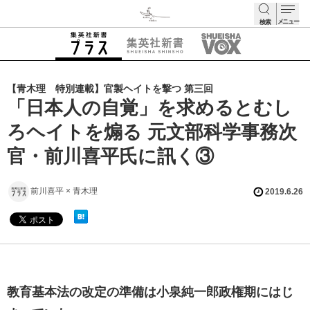
メニュー
検索
検索
【青木理 特別連載】官製ヘイトを撃つ 第三回
「日本人の自覚」を求めるとむし
ろヘイトを煽る 元文部科学事務次
官・前川喜平氏に訊く③
前川喜平 × 青木理
2019.6.26
教育基本法の改定の準備は小泉純一郎政権期にはじ