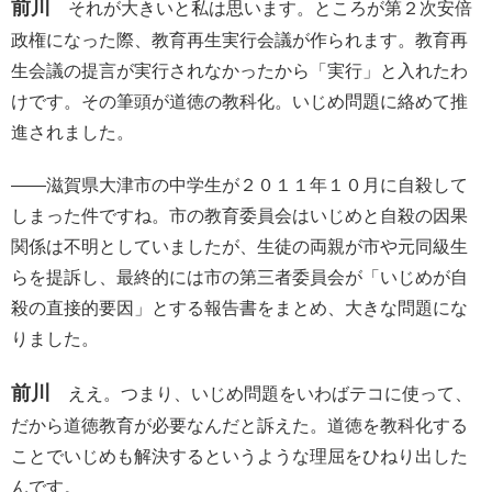
前川
それが大きいと私は思います。ところが第２次安倍
政権になった際、教育再生実行会議が作られます。教育再
生会議の提言が実行されなかったから「実行」と入れたわ
けです。その筆頭が道徳の教科化。いじめ問題に絡めて推
進されました。
――滋賀県大津市の中学生が２０１１年１０月に自殺して
しまった件ですね。市の教育委員会はいじめと自殺の因果
関係は不明としていましたが、生徒の両親が市や元同級生
らを提訴し、最終的には市の第三者委員会が「いじめが自
殺の直接的要因」とする報告書をまとめ、大きな問題にな
りました。
前川
ええ。つまり、いじめ問題をいわばテコに使って、
だから道徳教育が必要なんだと訴えた。道徳を教科化する
ことでいじめも解決するというような理屈をひねり出した
んです。