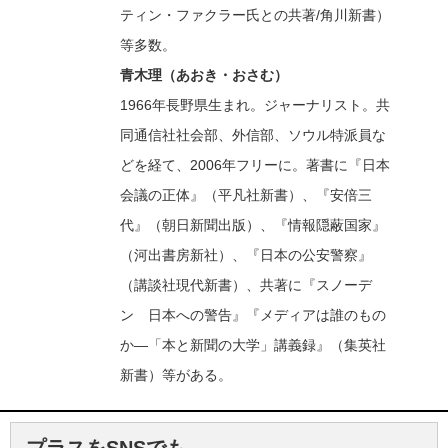
ティン・ファクラー氏との共著/角川新書）
等多数。
青木理（あおき・おさむ）
1966年長野県生まれ。ジャーナリスト。共
同通信社社会部、外信部、ソウル特派員な
どを経て、2006年フリーに。著書に『日本
会議の正体』（平凡社新書）、『安倍三
代』（朝日新聞出版）、『情報隠蔽国家』
（河出書房新社）、『日本の公安警察』
（講談社現代新書）、共著に『スノーデ
ン 日本への警告』『メディアは誰のもの
か―「本と新聞の大学」講義録』（集英社
新書）等がある。
プラスをSNSでも