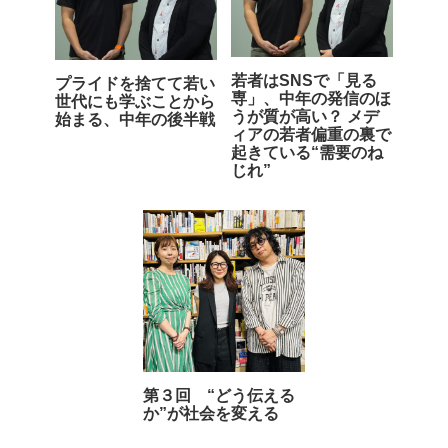
若者はSNSで「見る
プライドを捨てて若い
専」、中年の発信のほ
世代にも学ぶことから
うが質が高い？ メデ
始まる、中年の後半戦
ィアの若者偏重の裏で
起きている“需要のね
じれ”
第３回 “どう伝える
か”が社会を変える