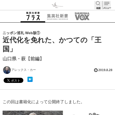
メニュー
検索
検索
ニッポン巡礼 Web版①
近代化を免れた、かつての「王
国」
山口県・萩【前編】
アレックス・カー
2019.8.28
この回は書籍化によって公開終了しました。