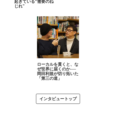
起きている“需要のね
じれ”
ローカルを貫くと、な
ぜ世界に届くのか──
岡田利規が切り拓いた
「第三の道」
インタビュートップ