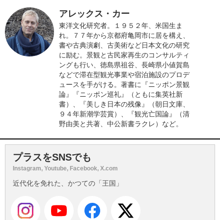
アレックス・カー
東洋文化研究者。１９５２年、米国生ま
れ。７７年から京都府亀岡市に居を構え、
書や古典演劇、古美術など日本文化の研究
に励む。景観と古民家再生のコンサルティ
ングも行い、徳島県祖谷、長崎県小値賀島
などで滞在型観光事業や宿泊施設のプロデ
ュースを手がける。著書に『ニッポン景観
論』『ニッポン巡礼』（ともに集英社新
書）、『美しき日本の残像』（朝日文庫、
９４年新潮学芸賞）、『観光亡国論』（清
野由美と共著、中公新書ラクレ）など。
プラスをSNSでも
Instagram, Youtube, Facebook, X.com
近代化を免れた、かつての「王国」