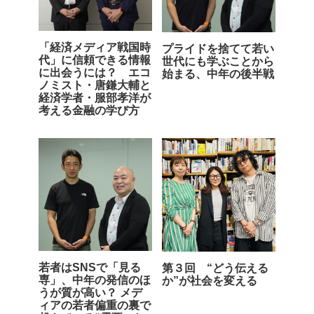
「経済メディア戦国時
プライドを捨てて若い
代」に信頼できる情報
世代にも学ぶことから
に出会うには？ エコ
始まる、中年の後半戦
ノミスト・唐鎌大輔と
経済学者・服部孝洋が
考える金融の学び方
若者はSNSで「見る
第３回 “どう伝える
専」、中年の発信のほ
か”が社会を変える
うが質が高い？ メデ
ィアの若者偏重の裏で