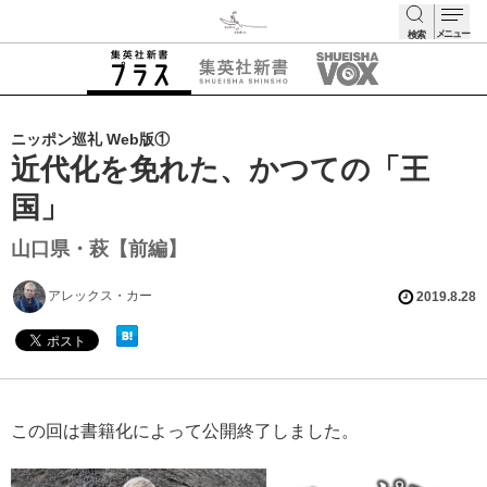
メニュー
検索
検索
ニッポン巡礼 Web版①
近代化を免れた、かつての「王
国」
山口県・萩【前編】
アレックス・カー
2019.8.28
この回は書籍化によって公開終了しました。