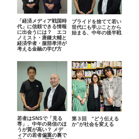
「経済メディア戦国時
プライドを捨てて若い
代」に信頼できる情報
世代にも学ぶことから
に出会うには？ エコ
始まる、中年の後半戦
ノミスト・唐鎌大輔と
経済学者・服部孝洋が
考える金融の学び方
若者はSNSで「見る
第３回 “どう伝える
専」、中年の発信のほ
か”が社会を変える
うが質が高い？ メデ
ィアの若者偏重の裏で