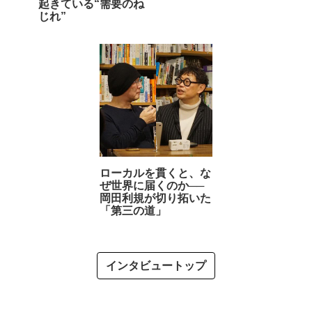
起きている“需要のね
じれ”
ローカルを貫くと、な
ぜ世界に届くのか──
岡田利規が切り拓いた
「第三の道」
インタビュートップ