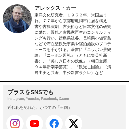
アレックス・カー
東洋文化研究者。１９５２年、米国生ま
れ。７７年から京都府亀岡市に居を構え、
書や古典演劇、古美術など日本文化の研究
に励む。景観と古民家再生のコンサルティ
ングも行い、徳島県祖谷、長崎県小値賀島
などで滞在型観光事業や宿泊施設のプロデ
ュースを手がける。著書に『ニッポン景観
論』『ニッポン巡礼』（ともに集英社新
書）、『美しき日本の残像』（朝日文庫、
９４年新潮学芸賞）、『観光亡国論』（清
野由美と共著、中公新書ラクレ）など。
プラスをSNSでも
Instagram, Youtube, Facebook, X.com
近代化を免れた、かつての「王国」