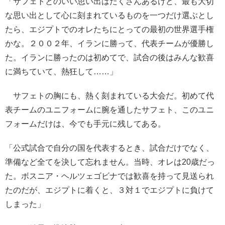
「サフェトとのいい思い出はたくさんあるけど、最も大切
な思い出として心に刻まれているものを一つだけ選ぶとし
たら、エジプトでのオレたちにとっての最初の世界選手権
かな。２００２年、イランに勝って、代表チームが優勝し
た。イランに勝ったのは初めてで、試合の後はみんな歓喜
に満ちていて、熱狂して……」
サフェトの胸にも、熱く刻まれている大会だ。初めて代
表チームのユニフォームに腕を通したサフェト、このユニ
フォームだけは、今でも手元に残してある。
「公式試合で自分の国を代表するとき、試合だけでなく、
準備など全てを決して忘れません。当時、オレは20歳だっ
た。ボスニア・ヘルツェゴビナでは歓喜を持って見送られ
たのだが、エジプトに着くと、３対１でエジプトに負けて
しまった」