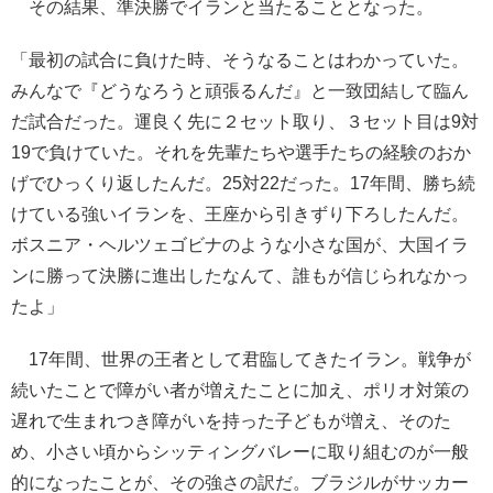
その結果、準決勝でイランと当たることとなった。
「最初の試合に負けた時、そうなることはわかっていた。
みんなで『どうなろうと頑張るんだ』と一致団結して臨ん
だ試合だった。運良く先に２セット取り、３セット目は9対
19で負けていた。それを先輩たちや選手たちの経験のおか
げでひっくり返したんだ。25対22だった。17年間、勝ち続
けている強いイランを、王座から引きずり下ろしたんだ。
ボスニア・ヘルツェゴビナのような小さな国が、大国イラ
ンに勝って決勝に進出したなんて、誰もが信じられなかっ
たよ」
17年間、世界の王者として君臨してきたイラン。戦争が
続いたことで障がい者が増えたことに加え、ポリオ対策の
遅れで生まれつき障がいを持った子どもが増え、そのた
め、小さい頃からシッティングバレーに取り組むのが一般
的になったことが、その強さの訳だ。ブラジルがサッカー