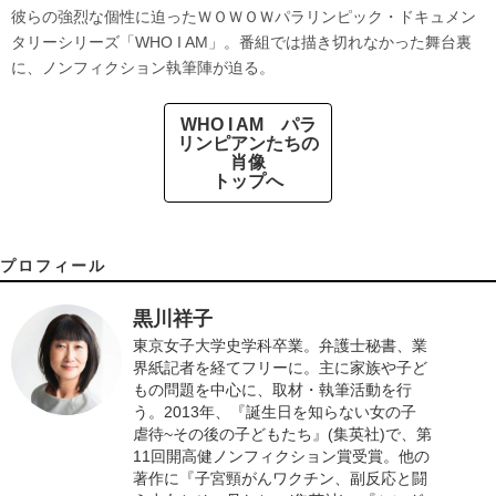
彼らの強烈な個性に迫ったＷＯＷＯＷパラリンピック・ドキュメン
タリーシリーズ「WHO I AM」。番組では描き切れなかった舞台裏
に、ノンフィクション執筆陣が迫る。
WHO I AM パラ
リンピアンたちの
肖像
トップへ
プロフィール
黒川祥子
東京女子大学史学科卒業。弁護士秘書、業
界紙記者を経てフリーに。主に家族や子ど
もの問題を中心に、取材・執筆活動を行
う。2013年、『誕生日を知らない女の子
虐待~その後の子どもたち』(集英社)で、第
11回開高健ノンフィクション賞受賞。他の
著作に『子宮頸がんワクチン、副反応と闘