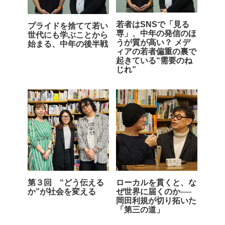
若者はSNSで「見る
プライドを捨てて若い
専」、中年の発信のほ
世代にも学ぶことから
うが質が高い？ メデ
始まる、中年の後半戦
ィアの若者偏重の裏で
起きている“需要のね
じれ”
第３回 “どう伝える
ローカルを貫くと、な
か”が社会を変える
ぜ世界に届くのか──
岡田利規が切り拓いた
「第三の道」