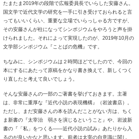
たまたま2019年の段階で広報委員長でいらした安藤さん。
国文学で近代文学の研究を一手に引き受けておられると言
ってもいいくらい、重要な立場でいらっしゃる方ですが、
その安藤さんが柱になってシンポジウムをやろうと声を掛
けられました。それによって実現したのが、2019年10月の
文学部シンポジウム『ことばの危機』です。
ちなみに、シンポジウムは２時間ほどでしたので、今回の
本にするにあたって原稿をかなり書き換えて、新しくつく
り直したと考えて良いでしょう。
そんな安藤さんの一部のご著書を挙げておきます。主著
は、非常に重厚な『近代小説の表現機構』（岩波書店）。
ただし、まだ安藤さんの本を読んだことがない方は、ちく
ま新書の『太宰治 弱さを演じるということ』や、岩波新
書の『「私」をつくる――近代小説の試み』あたりから入
るのが良いかなと思います。前者は太宰の自意識に関し