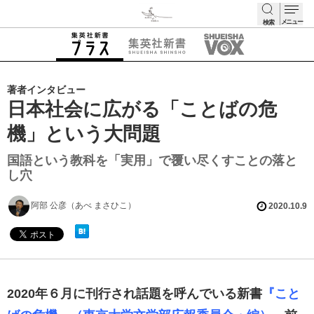
メニュー
検索
検索
著者インタビュー
日本社会に広がる「ことばの危
機」という大問題
国語という教科を「実用」で覆い尽くすことの落と
し穴
阿部 公彦（あべ まさひこ）
2020.10.9
2020年６月に刊行され話題を呼んでいる新書
『こと