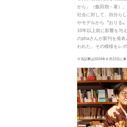
から』（飯田朔・著）。
社会に対して、自分らし
やモデルから〝おりる〟
10年以上前に影響を与
のphaさんが新刊を発
われた。その模様をレポ
※当記事は2024年６月22日に