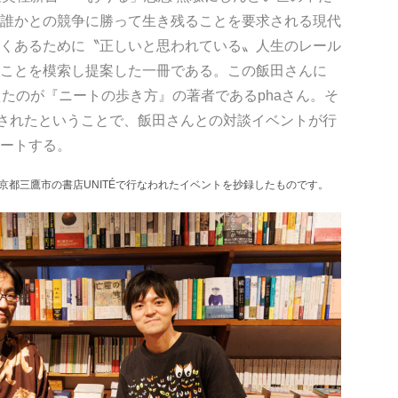
誰かとの競争に勝って生き残ることを要求される現代
くあるために〝正しいと思われている〟人生のレール
ことを模索し提案した一冊である。この飯田さんに
えたのが『ニートの歩き方』の著者であるphaさん。そ
表されたということで、飯田さんとの対談イベントが行
ートする。
東京都三鷹市の書店UNITÉで行なわれたイベントを抄録したものです。