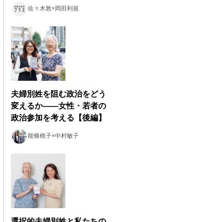
佐々木敦×岡田利規
夫婦別姓を阻む政治をどう
変えるか――女性・若者の
政治参加を考える【後編】
能條桃子×中村敏子
選択的夫婦別姓と私たちの