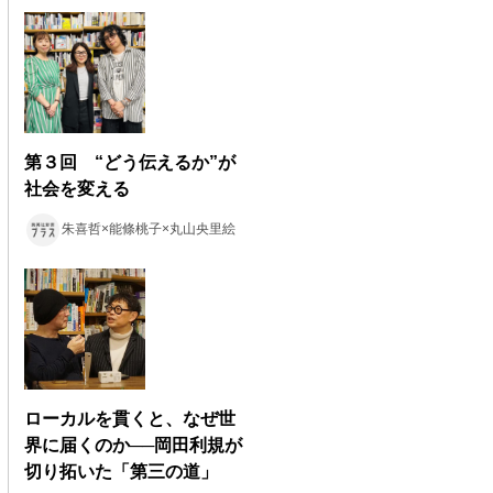
第３回 “どう伝えるか”が
社会を変える
朱喜哲×能條桃子×丸山央里絵
ローカルを貫くと、なぜ世
界に届くのか──岡田利規が
切り拓いた「第三の道」