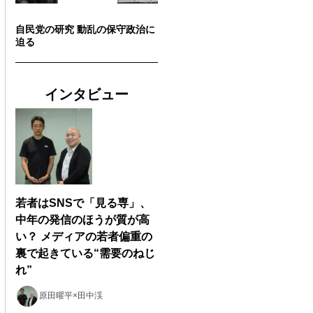
自民党の研究 動乱の保守政治に
迫る
インタビュー
若者はSNSで「見る専」、
中年の発信のほうが質が高
い？ メディアの若者偏重の
裏で起きている“需要のねじ
れ”
原田曜平×田中渓