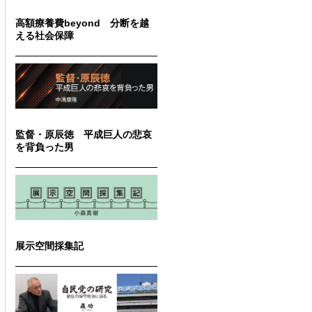
高額療養費beyond 分断を越
える社会保障
監督・原辰徳 平成巨人の悲哀
を背負った男
展示空間採集記