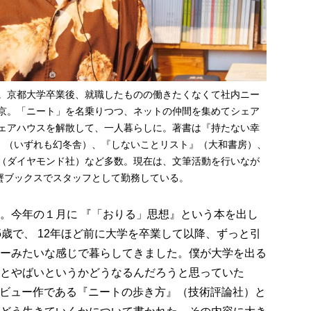
身。京都大学卒業後、就職したものの働きたくなくて社内ニー
上京。「ニート」を名乗りつつ、ネットの仲間を集めてシェア
シェアハウスを解散して、一人暮らしに。著書は『持たない幸
』（いずれも幻冬舎）、『しないことリスト』（大和書房）、
』（ダイヤモンド社）など多数。現在は、文筆活動を行いなが
蟹ブックスでスタッフとして勤務している。
。今年の１月に 『「おりる」思想』という本を出し
5歳で、 12年ほど前に大学を卒業して以降、ずっと引
ーみたいな感じで暮らしてきました。僕が大学を出る
とやばいというかどうなるんだろうと思っていた
んのデビュー作である『ニートの歩き方』（技術評論社）と