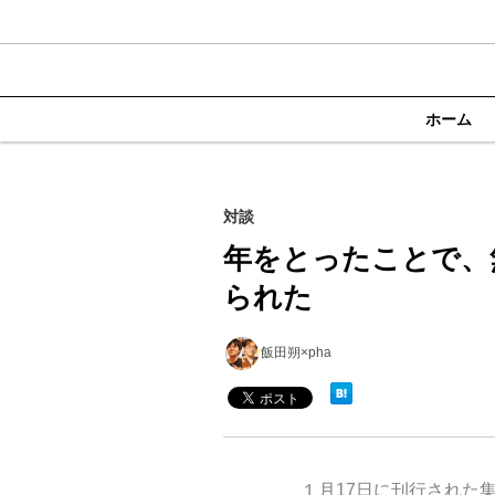
ホーム
対談
年をとったことで、
られた
飯田朔×pha
１月17日に刊行された