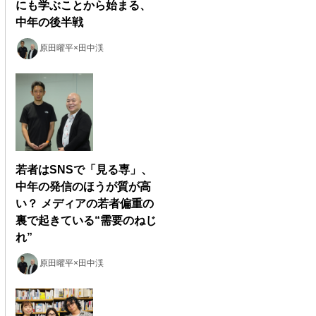
にも学ぶことから始まる、
中年の後半戦
原田曜平×田中渓
若者はSNSで「見る専」、
中年の発信のほうが質が高
い？ メディアの若者偏重の
裏で起きている“需要のねじ
れ”
原田曜平×田中渓