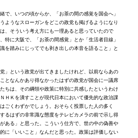
緒で、いつの頃からか、「お茶の間の感覚を国会へ」
うようなスローガンをどこの政党も掲げるようになり
は、そういう考え方にも一理あると思っていたので
、特に大阪で、「お茶の間感覚」とか「生活者目線」
識を踏みにじってでも剥き出しの本音を語ること」と
党」という政党が出てきましたけれど、以前ならあの
ことなんかあり得なかったはずの政党が国会に一議席
たちは、その綱領や政策に特別に共感したというわけ
ＮＨＫを潰すことが現代日本において優先的な政治課
はごくわずかでしょう。おそらく投票した人の多く
するはずの非常識な態度をテレビカメラの前で示し得
がある」と思った。こういう仕方で、世の中の偽善や
的に「いいこと」なんだと思った。政策は評価しない