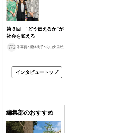
第３回 “どう伝えるか”が
社会を変える
朱喜哲×能條桃子×丸山央里絵
インタビュートップ
編集部のおすすめ