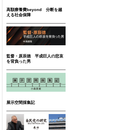
高額療養費beyond 分断を越
える社会保障
監督・原辰徳 平成巨人の悲哀
を背負った男
展示空間採集記