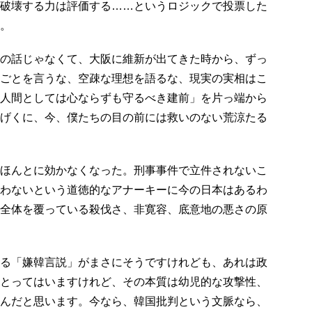
破壊する力は評価する……というロジックで投票した
。
の話じゃなくて、大阪に維新が出てきた時から、ずっ
ごとを言うな、空疎な理想を語るな、現実の実相はこ
人間としては心ならずも守るべき建前」を片っ端から
げくに、今、僕たちの目の前には救いのない荒涼たる
ほんとに効かなくなった。刑事事件で立件されないこ
わないという道徳的なアナーキーに今の日本はあるわ
全体を覆っている殺伐さ、非寛容、底意地の悪さの原
る「嫌韓言説」がまさにそうですけれども、あれは政
とってはいますけれど、その本質は幼児的な攻撃性、
んだと思います。今なら、韓国批判という文脈なら、