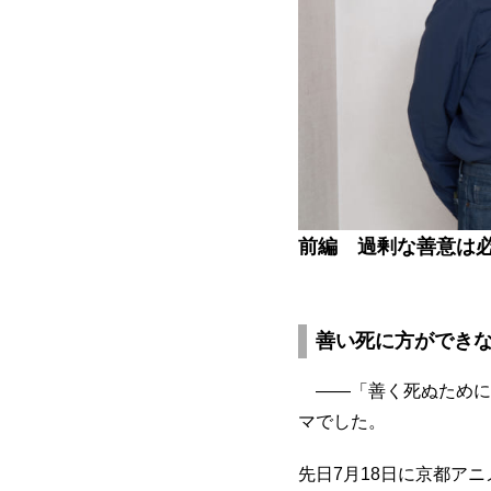
前編 過剰な善意は
善い死に方ができ
――「善く死ぬために
マでした。
先日7月18日に京都ア