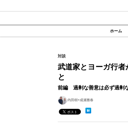
ホーム
対談
武道家とヨーガ行者
と
前編 過剰な善意は必ず過剰
内田樹×成瀬雅春