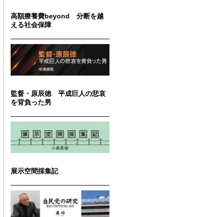
高額療養費beyond 分断を越
える社会保障
監督・原辰徳 平成巨人の悲哀
を背負った男
展示空間採集記