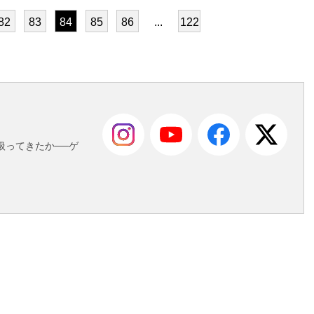
82
83
84
85
86
...
122
も
扱ってきたか──ゲ