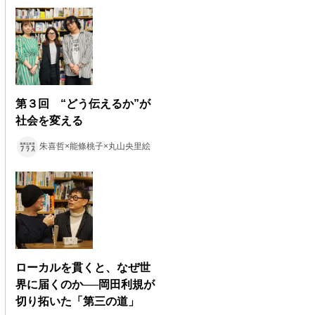
第３回 “どう伝えるか”が
社会を変える
朱喜哲×能條桃子×丸山央里絵
ローカルを貫くと、なぜ世
界に届くのか──岡田利規が
切り拓いた「第三の道」