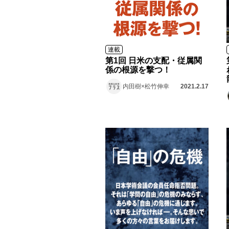
連載
第1回 日米の支配・従属関
係の根源を撃つ！
内田樹×松竹伸幸
2021.2.17