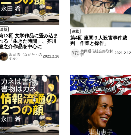
連載
連載
第13回 文学作品に畳み込ま
第4回 座間９人殺害事件裁
れる「生きた時間」、芥川
判「作業と操作」
龍之介作品を中心に
共同通信社会部取材
2021.2.12
永田 希（ながた・の
班
2021.2.16
ぞみ）