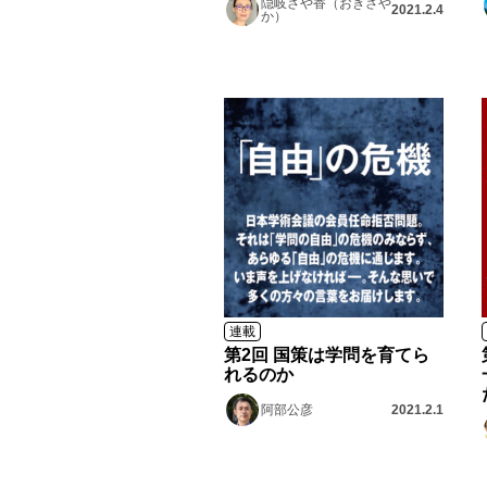
隠岐さや香（おきさや
2021.2.4
か）
連載
第2回 国策は学問を育てら
れるのか
阿部公彦
2021.2.1