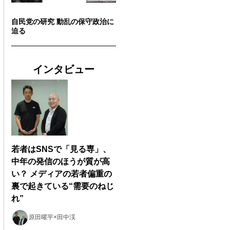
自民党の研究 動乱の保守政治に
迫る
インタビュー
若者はSNSで「見る専」、
中年の発信のほうが質が高
い？ メディアの若者偏重の
裏で起きている“需要のねじ
れ”
原田曜平×田中渓