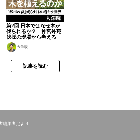
第2回 日本ではなぜ木が
伐られるか？ 神宮外苑
伐採の現場から考える
大澤暁
記事を読む
書編集者だより