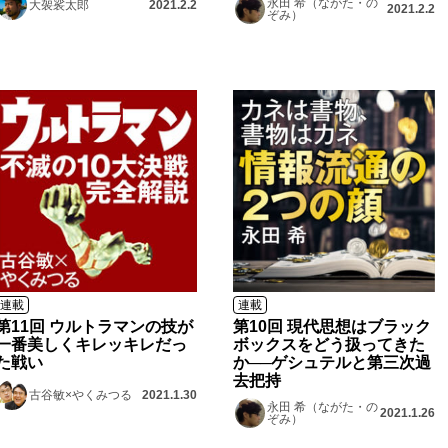
永田 希（ながた・の
大袈裟太郎
2021.2.2
2021.2.2
ぞみ）
連載
連載
第11回 ウルトラマンの技が
第10回 現代思想はブラック
一番美しくキレッキレだっ
ボックスをどう扱ってきた
た戦い
か──ゲシュテルと第三次過
去把持
古谷敏×やくみつる
2021.1.30
永田 希（ながた・の
2021.1.26
ぞみ）