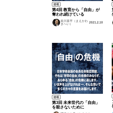
連載
第4回 教育から「自由」が
奪われ続けている
前川喜平（まえかわ
2021.2.10
きへい）
連載
第3回 未来世代の「自由」
を殺さないために