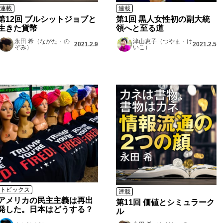
連載
連載
第12回 ブルシットジョブと
第1回 黒人女性初の副大統
生きた貨幣
領へと至る道
永田 希（ながた・の
津山恵子（つやま・け
2021.2.9
2021.2.5
ぞみ）
いこ）
トピックス
連載
アメリカの民主主義は再出
第11回 価値とシミュラーク
発した。日本はどうする？
ル