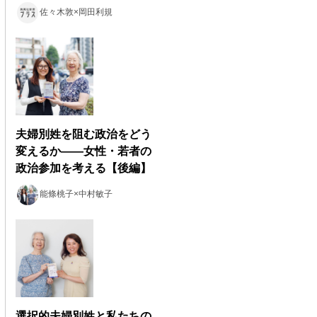
佐々木敦×岡田利規
夫婦別姓を阻む政治をどう
変えるか――女性・若者の
政治参加を考える【後編】
能條桃子×中村敏子
選択的夫婦別姓と私たちの