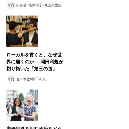
朱喜哲×能條桃子×丸山央里絵
ローカルを貫くと、なぜ世
界に届くのか──岡田利規が
切り拓いた「第三の道」
佐々木敦×岡田利規
夫婦別姓を阻む政治をどう