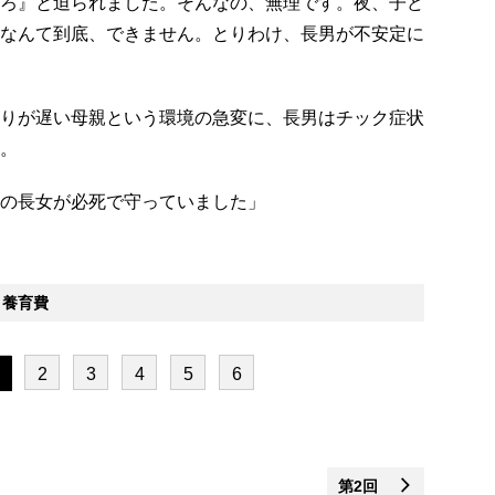
ろ』と迫られました。そんなの、無理です。夜、子ど
なんて到底、できません。とりわけ、長男が不安定に
りが遅い母親という環境の急変に、長男はチック症状
。
の長女が必死で守っていました」
養育費
2
3
4
5
6
第2回