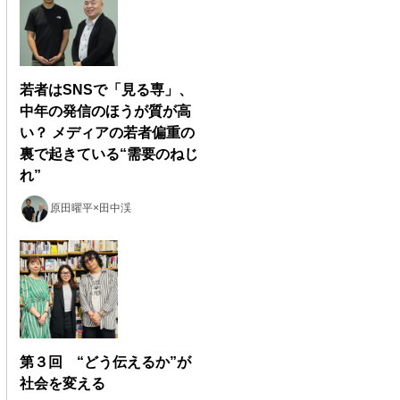
若者はSNSで「見る専」、
中年の発信のほうが質が高
い？ メディアの若者偏重の
裏で起きている“需要のねじ
れ”
原田曜平×田中渓
第３回 “どう伝えるか”が
社会を変える