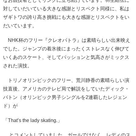
なお競技者としてリンクに立ち続けています。羽生結弦に
対していだいている大きな感謝とリスペクト同様に、私は
ザギトワの誇り高き挑戦にも大きな感謝とリスペクトをい
だいています。
NHK杯のフリー『クレオパトラ』は素晴らしい出来映え
でした。ジャンプの着氷後にまったくストレスなく伸びて
いくあのスケート、そしてパッションと気高さがミックス
された演技。
トリノオリンピックのフリー、荒川静香の素晴らしい演
技直後、アメリカのテレビ局で解説をしていたディック・
バトン（オリンピック男子シングルを2連覇したレジェン
ド）が
「That’s the lady skating.」
とコメントしていました。ガールではなく、レディのス