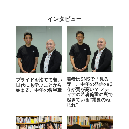
インタビュー
若者はSNSで「見る
プライドを捨てて若い
専」、中年の発信のほ
世代にも学ぶことから
うが質が高い？ メデ
始まる、中年の後半戦
ィアの若者偏重の裏で
起きている“需要のね
じれ”