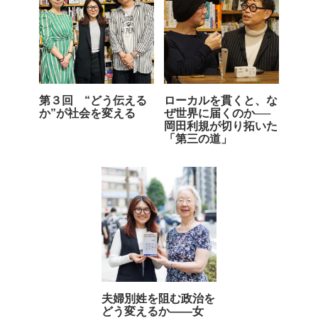
第３回 “どう伝える
ローカルを貫くと、な
か”が社会を変える
ぜ世界に届くのか──
岡田利規が切り拓いた
「第三の道」
夫婦別姓を阻む政治を
どう変えるか――女