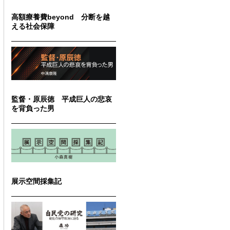
高額療養費beyond 分断を越
える社会保障
監督・原辰徳 平成巨人の悲哀
を背負った男
展示空間採集記