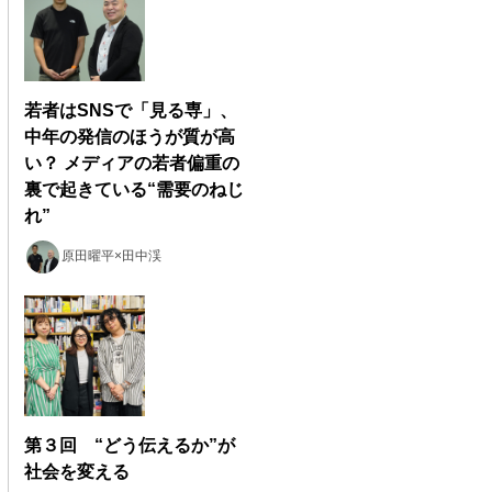
若者はSNSで「見る専」、
中年の発信のほうが質が高
い？ メディアの若者偏重の
裏で起きている“需要のねじ
れ”
原田曜平×田中渓
第３回 “どう伝えるか”が
社会を変える