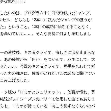
事な流れ……。
したいのは、プログラム中に2回実施したジャンプ、
クセル、どちらも「2本目に跳んだジャンプのほうが
た」ということ。1本目の成功に油断することなく、
を高めていく……。そんな姿勢に何より感動しまし
ーの演技後、キス＆クライで、悔しさに涙が止まらな
。あの経験から「何か」をつかんで、バネにして、大
せた……。今回のキス＆クライで、両手を合わせて祈
った力の強さに、佐藤がどれだけこの試合に賭けてい
こみ上げました。
ータ版の『ロミオとジュリエット』。佐藤が憧れ、尊
結弦がソチシーズンのフリーで使用した曲でもありま
らも、ロミオが持っている「向こう見ずなくらいのパ