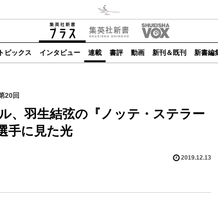
トピックス
インタビュー
連載
書評
動画
新刊＆既刊
新書編
第20回
ル、羽生結弦の『ノッテ・ステラー
選手に見た光
2019.12.13