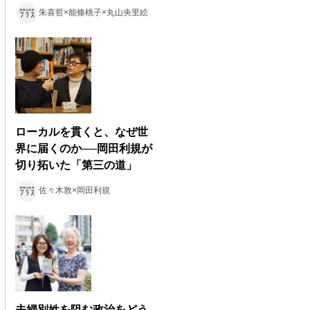
朱喜哲×能條桃子×丸山央里絵
ローカルを貫くと、なぜ世
界に届くのか──岡田利規が
切り拓いた「第三の道」
佐々木敦×岡田利規
夫婦別姓を阻む政治をどう