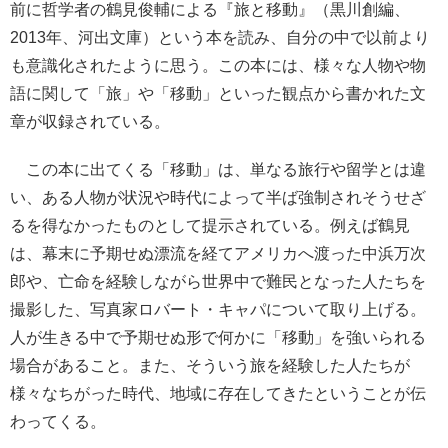
前に哲学者の鶴見俊輔による『旅と移動』（黒川創編、
2013年、河出文庫）という本を読み、自分の中で以前より
も意識化されたように思う。この本には、様々な人物や物
語に関して「旅」や「移動」といった観点から書かれた文
章が収録されている。
この本に出てくる「移動」は、単なる旅行や留学とは違
い、ある人物が状況や時代によって半ば強制されそうせざ
るを得なかったものとして提示されている。例えば鶴見
は、幕末に予期せぬ漂流を経てアメリカへ渡った中浜万次
郎や、亡命を経験しながら世界中で難民となった人たちを
撮影した、写真家ロバート・キャパについて取り上げる。
人が生きる中で予期せぬ形で何かに「移動」を強いられる
場合があること。また、そういう旅を経験した人たちが
様々なちがった時代、地域に存在してきたということが伝
わってくる。