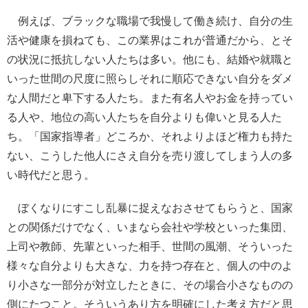
例えば、ブラックな職場で我慢して働き続け、自分の生
活や健康を損ねても、この業界はこれが普通だから、とそ
の状況に抵抗しない人たちは多い。他にも、結婚や就職と
いった世間の尺度に照らしそれに順応できない自分をダメ
な人間だと卑下する人たち。また有名人やお金を持ってい
る人や、地位の高い人たちを自分よりも偉いと見る人た
ち。「国家指導者」どころか、それよりよほど権力も持た
ない、こうした他人にさえ自分を売り渡してしまう人の多
い時代だと思う。
ぼくなりにすこし乱暴に捉えなおさせてもらうと、国家
との関係だけでなく、いまなら会社や学校といった集団、
上司や教師、先輩といった相手、世間の風潮、そういった
様々な自分よりも大きな、力を持つ存在と、個人の中のよ
り小さな一部分が対立したときに、その場合小さなものの
側にたつこと。そういうあり方を明確にした考え方だと思