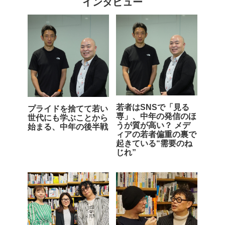
インタビュー
若者はSNSで「見る
プライドを捨てて若い
専」、中年の発信のほ
世代にも学ぶことから
うが質が高い？ メデ
始まる、中年の後半戦
ィアの若者偏重の裏で
起きている“需要のね
じれ”