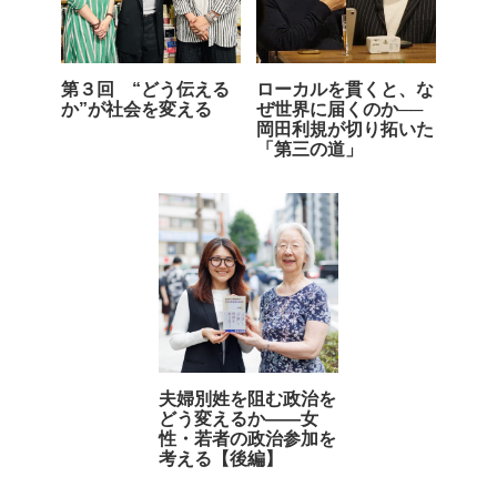
第３回 “どう伝える
ローカルを貫くと、な
か”が社会を変える
ぜ世界に届くのか──
岡田利規が切り拓いた
「第三の道」
夫婦別姓を阻む政治を
どう変えるか――女
性・若者の政治参加を
考える【後編】