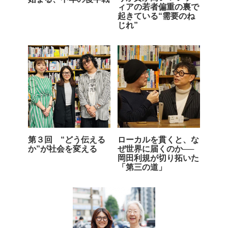
ィアの若者偏重の裏で
起きている“需要のね
じれ”
第３回 “どう伝える
ローカルを貫くと、な
か”が社会を変える
ぜ世界に届くのか──
岡田利規が切り拓いた
「第三の道」