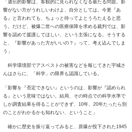
「遺伝的影響は、客観的に見られなくなる最たる問題。影
響がない方がうれしいわけよ、自分としては。今更『あ
る』と言われても、ちょっと待ってよとうろたえると思
う。だけど、被爆二世への医療保障を求める裁判では、影
響を認めて援護してほしい、という主張になる。そうする
と、『影響があった方がいいの？』って、考え込んでしま
う」
科学環境部でアスベストの被害などを報じてきた宇城さ
んはさらに、「科学」の限界も認識している。
「影響を『否定できない』というのは、影響が『認められ
る』という意味ではない。結局、その時点での科学水準で
しか調査結果を得ることができず、10年、20年たったら別
のことがわかるかも知れない、ということ」
確かに歴史を振り返ってみると、原爆が投下された1945