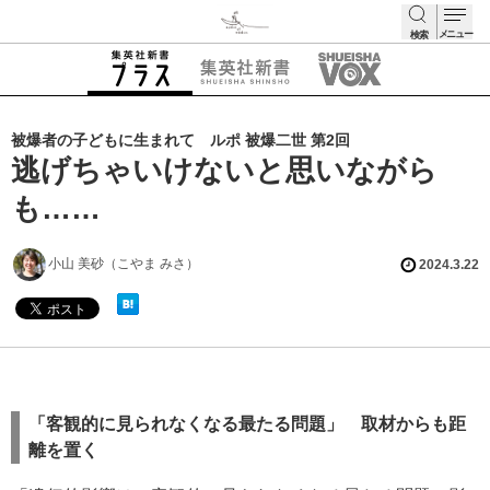
メニュー
検索
検索
被爆者の子どもに生まれて ルポ 被爆二世 第2回
逃げちゃいけないと思いながら
も……
小山 美砂（こやま みさ）
2024.3.22
「客観的に見られなくなる最たる問題」 取材からも距
離を置く