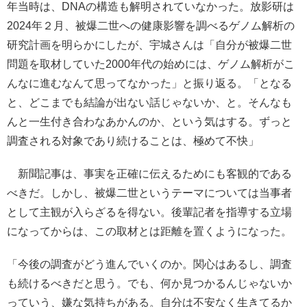
年当時は、DNAの構造も解明されていなかった。放影研は
2024年２月、被爆二世への健康影響を調べるゲノム解析の
研究計画を明らかにしたが、宇城さんは「自分が被爆二世
問題を取材していた2000年代の始めには、ゲノム解析がこ
んなに進むなんて思ってなかった」と振り返る。「となる
と、どこまでも結論が出ない話じゃないか、と。そんなも
んと一生付き合わなあかんのか、という気はする。ずっと
調査される対象であり続けることは、極めて不快」
新聞記事は、事実を正確に伝えるためにも客観的である
べきだ。しかし、被爆二世というテーマについては当事者
として主観が入らざるを得ない。後輩記者を指導する立場
になってからは、この取材とは距離を置くようになった。
「今後の調査がどう進んでいくのか。関心はあるし、調査
も続けるべきだと思う。でも、何か見つかるんじゃないか
っていう、嫌な気持ちがある。自分は不安なく生きてるか