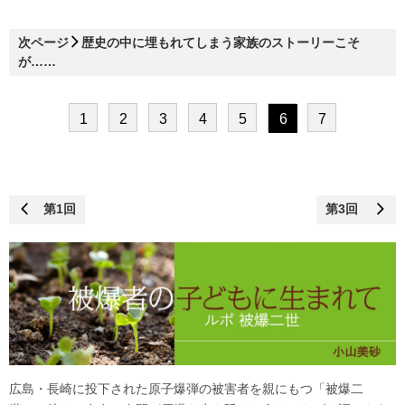
次ページ
歴史の中に埋もれてしまう家族のストーリーこそ
が……
1
2
3
4
5
6
7
第1回
第3回
広島・長崎に投下された原子爆弾の被害者を親にもつ「被爆二