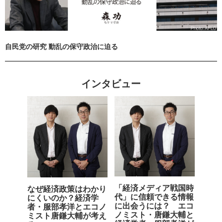
自民党の研究 動乱の保守政治に迫る
インタビュー
「経済メディア戦国時
なぜ経済政策はわかり
代」に信頼できる情報
にくいのか？経済学
に出会うには？ エコ
者・服部孝洋とエコノ
ノミスト・唐鎌大輔と
ミスト唐鎌大輔が考え