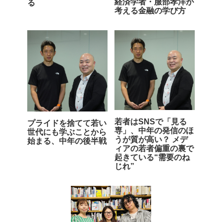
経済学者・服部孝洋が
る
考える金融の学び方
若者はSNSで「見る
プライドを捨てて若い
専」、中年の発信のほ
世代にも学ぶことから
うが質が高い？ メデ
始まる、中年の後半戦
ィアの若者偏重の裏で
起きている“需要のね
じれ”