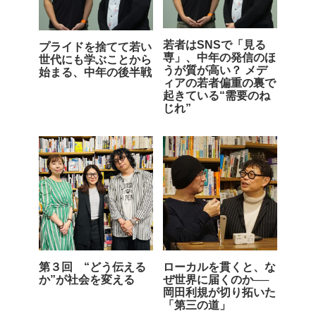
若者はSNSで「見る
プライドを捨てて若い
専」、中年の発信のほ
世代にも学ぶことから
うが質が高い？ メデ
始まる、中年の後半戦
ィアの若者偏重の裏で
起きている“需要のね
じれ”
第３回 “どう伝える
ローカルを貫くと、な
か”が社会を変える
ぜ世界に届くのか──
岡田利規が切り拓いた
「第三の道」