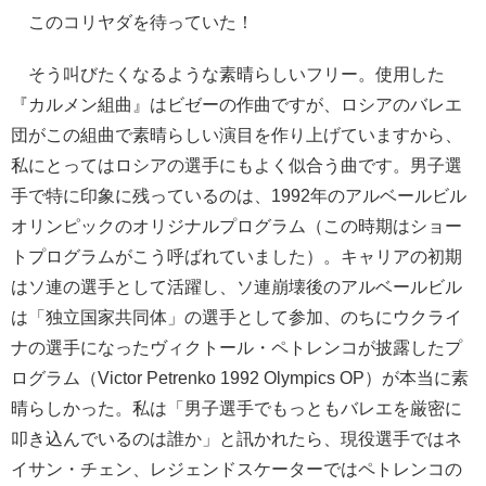
このコリヤダを待っていた！
そう叫びたくなるような素晴らしいフリー。使用した
『カルメン組曲』はビゼーの作曲ですが、ロシアのバレエ
団がこの組曲で素晴らしい演目を作り上げていますから、
私にとってはロシアの選手にもよく似合う曲です。男子選
手で特に印象に残っているのは、1992年のアルベールビル
オリンピックのオリジナルプログラム（この時期はショー
トプログラムがこう呼ばれていました）。キャリアの初期
はソ連の選手として活躍し、ソ連崩壊後のアルベールビル
は「独立国家共同体」の選手として参加、のちにウクライ
ナの選手になったヴィクトール・ペトレンコが披露したプ
ログラム（Victor Petrenko 1992 Olympics OP）が本当に素
晴らしかった。私は「男子選手でもっともバレエを厳密に
叩き込んでいるのは誰か」と訊かれたら、現役選手ではネ
イサン・チェン、レジェンドスケーターではペトレンコの