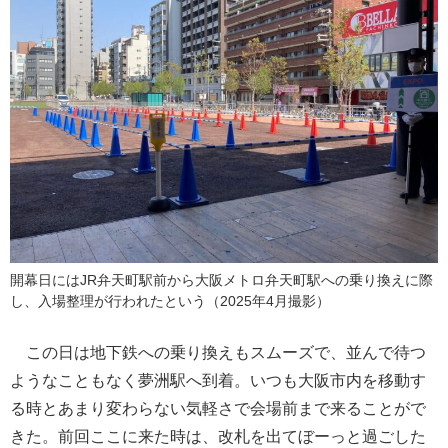
開幕日にはJR弁天町駅前から大阪メトロ弁天町駅への乗り換えに際
し、入場整理が行われたという（2025年4月撮影）
この日は地下鉄への乗り換えもスムーズで、並んで待つ
ようなこともなく夢洲駅へ到着。いつも大阪市内を移動す
る時とあまり変わらない気軽さで会場前まで来ることがで
きた。前回ここに来た時は、改札を出てぼーっと過ごした