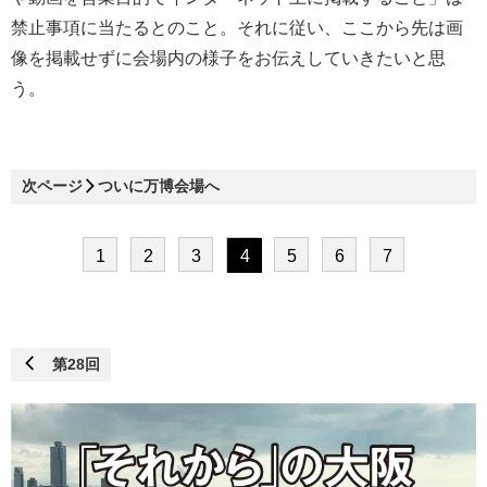
禁止事項に当たるとのこと。それに従い、ここから先は画
像を掲載せずに会場内の様子をお伝えしていきたいと思
う。
次ページ
ついに万博会場へ
1
2
3
4
5
6
7
第28回