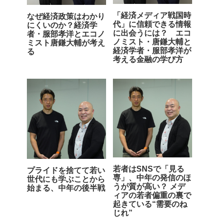
「経済メディア戦国時
なぜ経済政策はわかり
代」に信頼できる情報
にくいのか？経済学
に出会うには？ エコ
者・服部孝洋とエコノ
ノミスト・唐鎌大輔と
ミスト唐鎌大輔が考え
経済学者・服部孝洋が
る
考える金融の学び方
若者はSNSで「見る
プライドを捨てて若い
専」、中年の発信のほ
世代にも学ぶことから
うが質が高い？ メデ
始まる、中年の後半戦
ィアの若者偏重の裏で
起きている“需要のね
じれ”