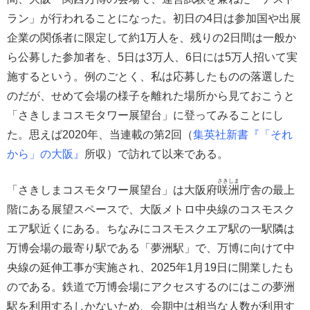
ラン」が行われることになった。初日の4日は参加国や出展
企業の関係者に限定して約1万人を、残りの2日間は一般か
ら公募した参加者を、5日は3万人、6日には5万人招いて実
施するという。例のごとく、私は応募したものの落選した
のだが、せめて会場の様子を離れた場所から見ておこうと
「さきしまコスモタワー展望台」に登ってみることにし
た。思えば2020年、当連載の第2回（
集英社新書『「それ
から」の大阪』
所収）で訪れて以来である。
さきしま
「さきしまコスモタワー展望台」は大阪府
咲洲
庁舎の最上
階にある展望スペースで、大阪メトロ中央線のコスモスク
エア駅近くにある。ちなみにコスモスクエア駅の一駅隣は
万博会場の最寄り駅である「夢洲駅」で、万博に向けて中
央線の延伸工事が実施され、2025年1月19日に開業したも
のである。鉄道で万博会場にアクセスするのにはこの夢洲
駅を利用するしかないため、会期中は相当な人数が利用す