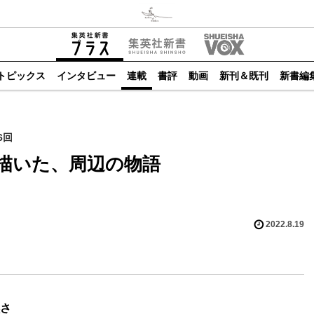
トピックス
インタビュー
連載
書評
動画
新刊＆既刊
新書編
6回
描いた、周辺の物語
2022.8.19
さ