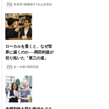
朱喜哲×能條桃子×丸山央里絵
ローカルを貫くと、なぜ世
界に届くのか──岡田利規が
切り拓いた「第三の道」
佐々木敦×岡田利規
夫婦別姓を阻む政治をどう