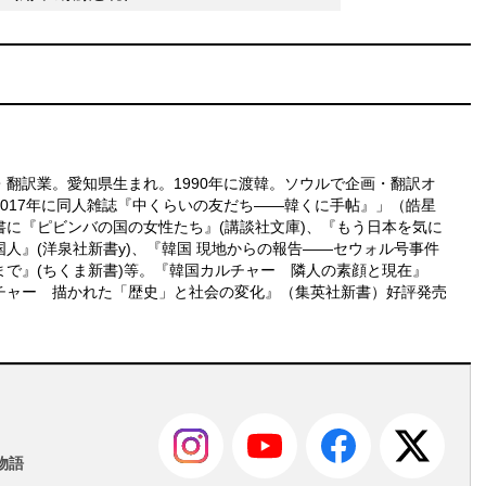
・翻訳業。愛知県生まれ。1990年に渡韓。ソウルで企画・翻訳オ
2017年に同人雑誌『中くらいの友だち――韓くに手帖』」（皓星
書に『ピビンバの国の女性たち』(講談社文庫)、『もう日本を気に
人』(洋泉社新書y)、『韓国 現地からの報告――セウォル号事件
まで』(ちくま新書)等。『韓国カルチャー 隣人の素顔と現在』
チャー 描かれた「歴史」と社会の変化』（集英社新書）好評発売
も
物語