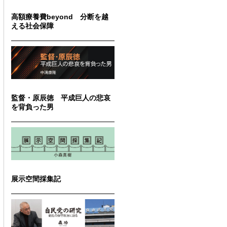
高額療養費beyond 分断を越
える社会保障
監督・原辰徳 平成巨人の悲哀
を背負った男
展示空間採集記