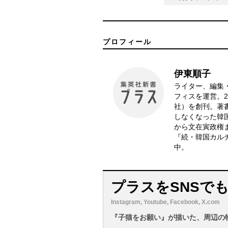
プロフィール
伊東順子
ライター、編集
フィスを運営。
社）を創刊。著
しなくなった韓国
から文在寅政権
『続・韓国カル
中。
プラスをSNSで
Instagram, Youtube, Facebook, X.com
『子猫をお願い』が描いた、周辺の