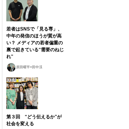
若者はSNSで「見る専」、
中年の発信のほうが質が高
い？ メディアの若者偏重の
裏で起きている“需要のねじ
れ”
原田曜平×田中渓
第３回 “どう伝えるか”が
社会を変える