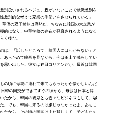
差別扱いされるヘジュ、親がいないことで就職差別を
性差別的な考えで家業の手伝いをさせられているテ
、華僑の双子姉妹は寡黙だ。ちなみに韓国の大企業が
極的になり、中華学校の存在が見直されるようになる
らく後だ。
のは、「話したところで、韓国人にはわからない」と
。あらためて映画を見ながら、今は釜山で暮らしてい
を思い出した。彼女は在日コリアンだが、最近は韓国
もの頃に母親に連れて来てもらったから懐かしいんだ
代。日韓の国交ができてすぐの頃から、母親は日本と韓
いたから。韓国の親戚とも色々なビジネスもして、騙
た。でも、韓国に来るのは嫌じゃなかったよ。あちこ
れたから。その頃の韓国はまだ貧しくて、子どもたち